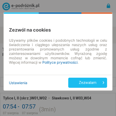
Rozkład Jazdy | Bilety
Bilety okresowe
Zezwól na cookies
Tylice
Sławkowo
zmień kryteria
07.08.2026 | -- : --
Używamy plików cookies i podobnych technologii w celu
świadczenia i ciągłego ulepszania naszych usług oraz
prezentowania promowanych usług zgodnie z
Tylice → Sławkowo
zainteresowaniami użytkowników. Wyrażoną zgodę
Rozkład jazdy i bilety
możesz w dowolnym momencie cofnąć lub zmienić.
Więcej informacji w
Polityce prywatności
.
Wcześniejsze połączenia
Ustawienia
Zezwalam
Tylice I, II (skrz.)W01,W02
Sławkowo I, II W03,W04
07:54
07:57
3min
07 sierpnia
07 sierpnia