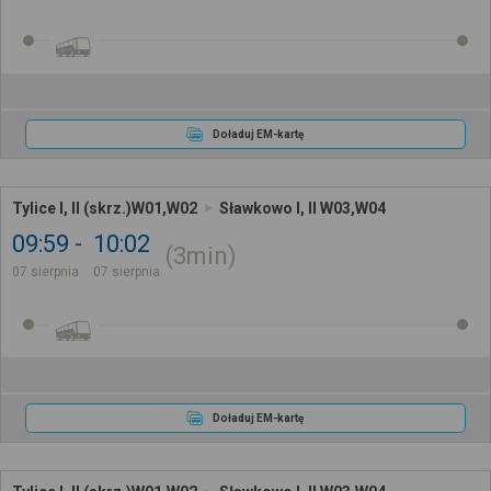
Doładuj EM-kartę
Tylice I, II (skrz.)W01,W02
Sławkowo I, II W03,W04
09:59
10:02
3min
07 sierpnia
07 sierpnia
Doładuj EM-kartę