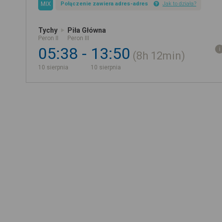
MIX
Połączenie zawiera adres-adres
Jak to działa?
Tychy
Piła Główna
Peron II
Peron III
05:38
13:50
8h
12min
10 sierpnia
10 sierpnia