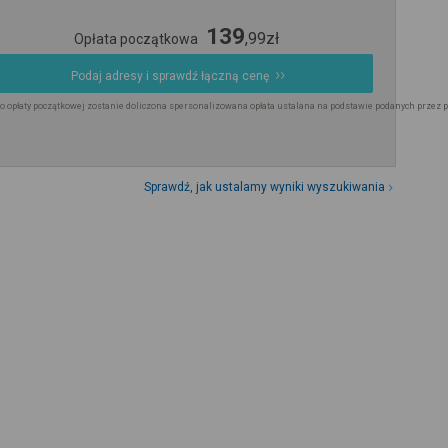
139
,
99
zł
Opłata początkowa
Podaj adresy i sprawdź łączną cenę
o opłaty początkowej zostanie doliczona spersonalizowana opłata ustalana na podstawie podanych przez 
Sprawdź, jak ustalamy wyniki wyszukiwania