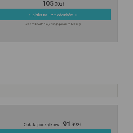
105
,
00
zł
Kup bilet na 1 z 2 odcinków
Cena całkowita dla jednego pasażera bez ulgi
91
,
99
zł
Opłata początkowa