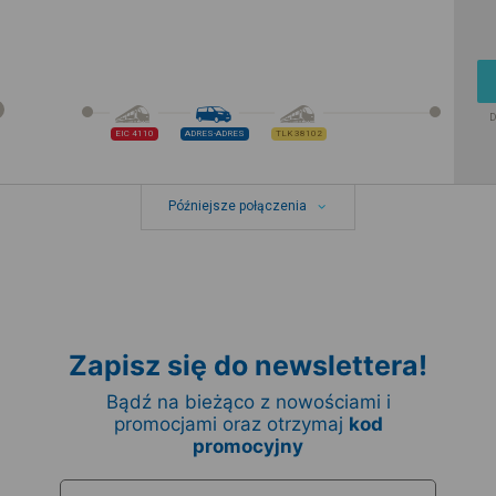
D
EIC 4110
ADRES-ADRES
TLK 38102
Późniejsze połączenia
Zapisz się do newslettera!
Bądź na bieżąco z nowościami i
promocjami oraz otrzymaj
kod
promocyjny