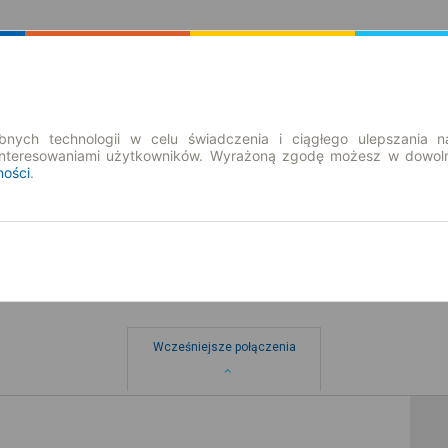
Rozkład Jazdy | Bilety
Bilety okresowe
nych technologii w celu świadczenia i ciągłego ulepszania n
interesowaniami użytkowników. Wyrażoną zgodę możesz w dowoln
ności
.
Wcześniejsze połączenia