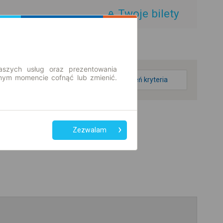
Twoje bilety
aszych usług oraz prezentowania
ym momencie cofnąć lub zmienić.
zmień kryteria
Zezwalam