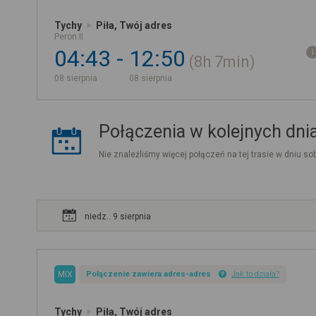
Tychy
Piła, Twój adres
Peron II
04:43
12:50
8h
7min
08 sierpnia
08 sierpnia
Połączenia w kolejnych dni
Nie znaleźliśmy więcej połączeń na tej trasie w dniu sob
niedz.. 9 sierpnia
MIX
Połączenie zawiera adres-adres
Jak to działa?
Tychy
Piła, Twój adres