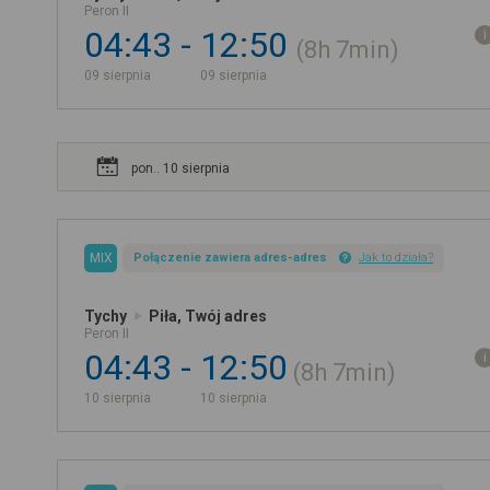
Peron II
04:43
12:50
8h
7min
09 sierpnia
09 sierpnia
pon.. 10 sierpnia
MIX
Połączenie zawiera adres-adres
Jak to działa?
Tychy
Piła, Twój adres
Peron II
04:43
12:50
8h
7min
10 sierpnia
10 sierpnia