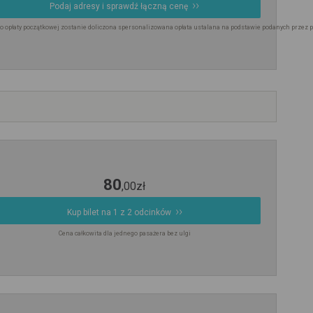
Podaj adresy i sprawdź łączną cenę
o opłaty początkowej zostanie doliczona spersonalizowana opłata ustalana na podstawie podanych przez 
80
,
00
zł
Kup bilet na 1 z 2 odcinków
Cena całkowita dla jednego pasażera bez ulgi