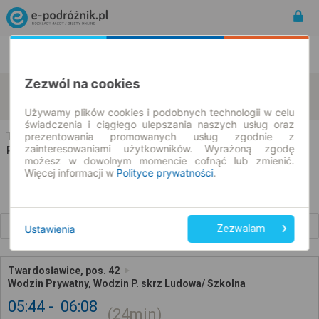
Rozkład Jazdy | Bilety
Bilety okresowe
Zezwól na cookies
Twardosławice
Wodzin Prywatny
zmień kryteria
08.08.2026 | -- : --
Używamy plików cookies i podobnych technologii w celu
świadczenia i ciągłego ulepszania naszych usług oraz
Twardosławice → Wodzin Prywatny
prezentowania promowanych usług zgodnie z
zainteresowaniami użytkowników. Wyrażoną zgodę
Rozkład jazdy i bilety
możesz w dowolnym momencie cofnąć lub zmienić.
Więcej informacji w
Polityce prywatności
.
Wcześniejsze połączenia
Ustawienia
Zezwalam
Twardosławice, pos. 42
Wodzin Prywatny, Wodzin P. skrz Ludowa/ Szkolna
05:44
06:08
24min