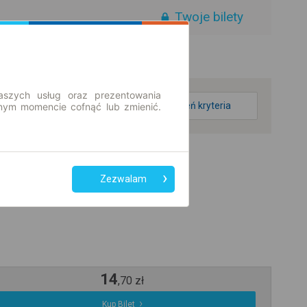
Twoje bilety
aszych usług oraz prezentowania
zmień kryteria
ym momencie cofnąć lub zmienić.
Zezwalam
14
,
70
zł
Kup Bilet