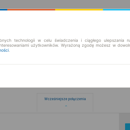
Rozkład Jazdy | Bilety
Bilety okresowe
nych technologii w celu świadczenia i ciągłego ulepszania n
interesowaniami użytkowników. Wyrażoną zgodę możesz w dowoln
ności
.
Wcześniejsze połączenia