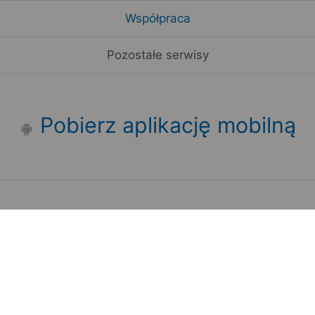
Współpraca
Pozostałe serwisy
Pobierz aplikację mobilną
Zauważyłeś błąd na stronie?
Zgłoś to
Copyright 2006-2026 by Teroplan S.A.
Serwis używa danych GeoLite2 stworzonych przez firmę
MaxMind
www.maxmind.com