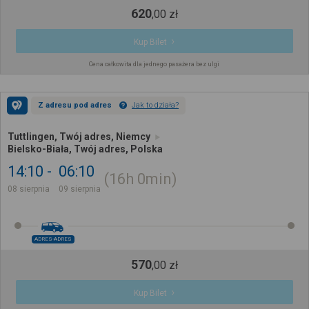
620
,
00
zł
Kup Bilet
Cena całkowita dla jednego pasażera bez ulgi
Z adresu pod adres
Jak to działa?
Tuttlingen, Twój adres, Niemcy
Bielsko-Biała, Twój adres, Polska
14:10
06:10
16h
0min
08 sierpnia
09 sierpnia
ADRES-ADRES
570
,
00
zł
Kup Bilet