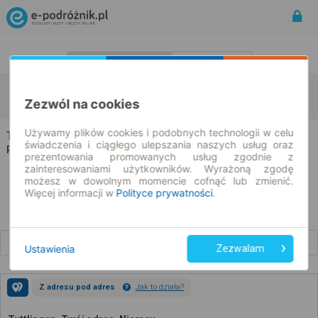
Rozkład Jazdy | Bilety
Bilety okresowe
Tuttlingen
Bielsko-Biała
zmień kryteria
Zezwól na cookies
08.08.2026 | -- : --
Używamy plików cookies i podobnych technologii w celu
Tuttlingen → Bielsko-Biała
świadczenia i ciągłego ulepszania naszych usług oraz
Rozkład jazdy i bilety
prezentowania promowanych usług zgodnie z
zainteresowaniami użytkowników. Wyrażoną zgodę
możesz w dowolnym momencie cofnąć lub zmienić.
Więcej informacji w
Polityce prywatności
.
Wcześniejsze połączenia
Ustawienia
Zezwalam
Z adresu pod adres
Jak to działa?