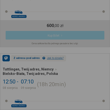
ADRES-ADRES
600
,
00
zł
Kup Bilet
Cena całkowita dla jednego pasażera bez ulgi
Z adresu pod adres
Jak to działa?
Tuttlingen, Twój adres, Niemcy
Bielsko-Biała, Twój adres, Polska
12:50
07:10
18h
20min
08 sierpnia
09 sierpnia
ADRES-ADRES