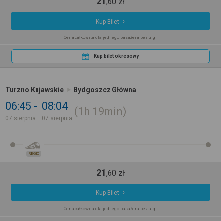
21
,
60
zł
Kup Bilet
Cena całkowita dla jednego pasażera bez ulgi
Kup bilet okresowy
Turzno Kujawskie
Bydgoszcz Główna
06:45
08:04
1h
19min
07 sierpnia
07 sierpnia
REGIO
21
,
60
zł
Kup Bilet
Cena całkowita dla jednego pasażera bez ulgi