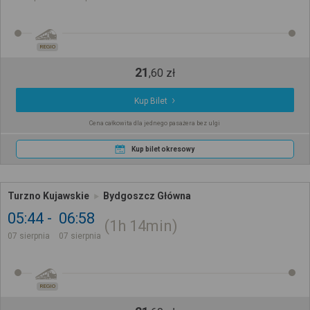
REGIO
21
,
60
zł
Kup Bilet
Cena całkowita dla jednego pasażera bez ulgi
Kup bilet okresowy
Turzno Kujawskie
Bydgoszcz Główna
05:44
06:58
1h
14min
07 sierpnia
07 sierpnia
REGIO