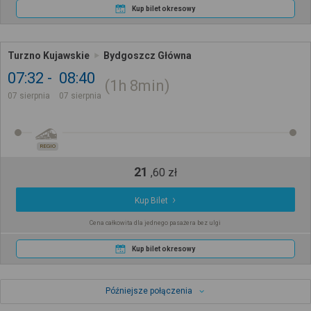
Kup bilet okresowy
Turzno Kujawskie
Bydgoszcz Główna
07:32
08:40
1h
8min
07 sierpnia
07 sierpnia
REGIO
21
,
60
zł
Kup Bilet
Cena całkowita dla jednego pasażera bez ulgi
Kup bilet okresowy
Późniejsze połączenia