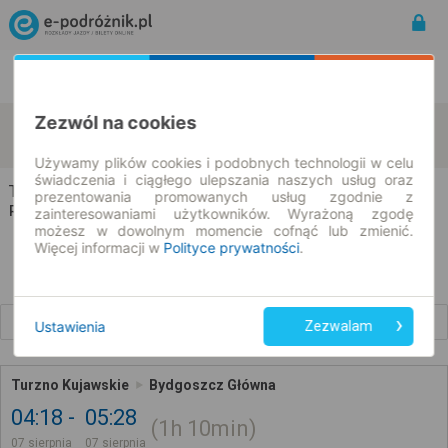
Rozkład Jazdy | Bilety
Bilety okresowe
Zezwól na cookies
Turzno
Bydgoszcz
zmień kryteria
07.08.2026 | -- : --
Używamy plików cookies i podobnych technologii w celu
świadczenia i ciągłego ulepszania naszych usług oraz
Turzno → Bydgoszcz
prezentowania promowanych usług zgodnie z
Rozkład jazdy i bilety
zainteresowaniami użytkowników. Wyrażoną zgodę
możesz w dowolnym momencie cofnąć lub zmienić.
Więcej informacji w
Polityce prywatności
.
Wcześniejsze połączenia
Ustawienia
Zezwalam
Turzno Kujawskie
Bydgoszcz Główna
04:18
05:28
1h
10min
07 sierpnia
07 sierpnia