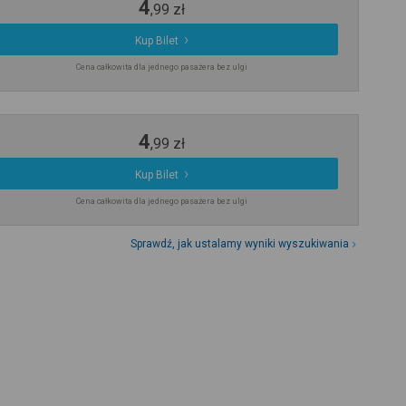
4
,
99
zł
Kup Bilet
Cena całkowita dla jednego pasażera bez ulgi
4
,
99
zł
Kup Bilet
Cena całkowita dla jednego pasażera bez ulgi
Sprawdź, jak ustalamy wyniki wyszukiwania