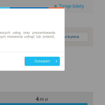
Twoje bilety
aszych usług oraz prezentowania
ym momencie cofnąć lub zmienić.
zmień kryteria
Zezwalam
4
,
99
zł