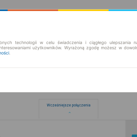
Rozkład Jazdy | Bilety
Bilety okresowe
nych technologii w celu świadczenia i ciągłego ulepszania n
interesowaniami użytkowników. Wyrażoną zgodę możesz w dowoln
ności
.
Wcześniejsze połączenia