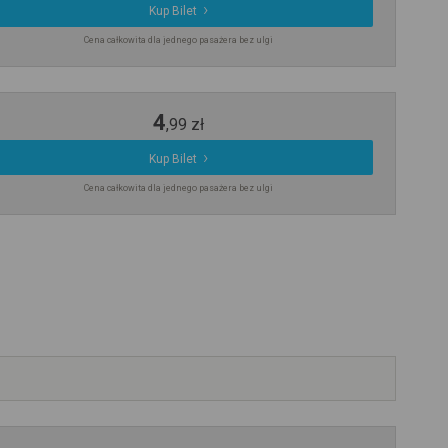
Kup Bilet
Cena całkowita dla jednego pasażera bez ulgi
4
,
99
zł
Kup Bilet
Cena całkowita dla jednego pasażera bez ulgi