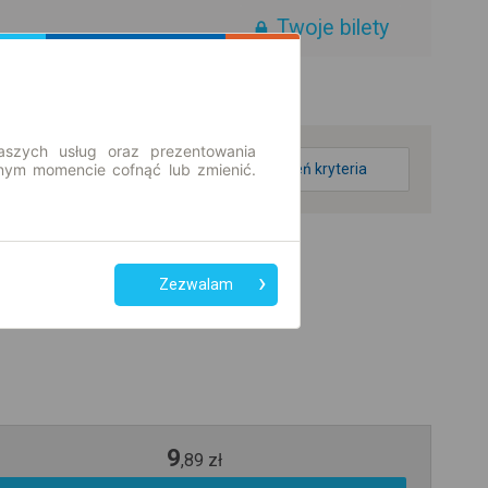
Twoje bilety
aszych usług oraz prezentowania
ym momencie cofnąć lub zmienić.
zmień kryteria
Zezwalam
9
,
89
zł