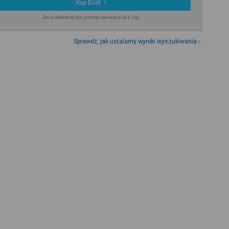
Kup Bilet
Cena całkowita dla jednego pasażera bez ulgi
Sprawdź, jak ustalamy wyniki wyszukiwania