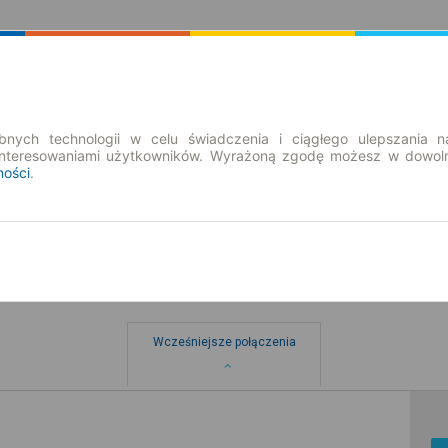
Rozkład Jazdy | Bilety
Bilety okresowe
nych technologii w celu świadczenia i ciągłego ulepszania n
interesowaniami użytkowników. Wyrażoną zgodę możesz w dowoln
ności
.
Wcześniejsze połączenia