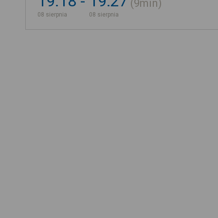
19:18
19:27
9min
08 sierpnia
08 sierpnia