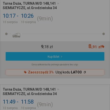
Turna Duża, TURNA M/D 148,141
SIEMIATYCZE, ul.Grodzieńska 34
10:17
10:26
9min
10 sierpnia
10 sierpnia
8
9
,
18
zł
,
91
zł
Kup Bilet
Cena całkowita dla jednego pasażera bez ulgi
Zaoszczędź 3%
Użyj kodu
LATO3
Turna Duża, TURNA M/D 148,141
SIEMIATYCZE, ul.Grodzieńska 34
11:49
11:58
9min
10 sierpnia
10 sierpnia