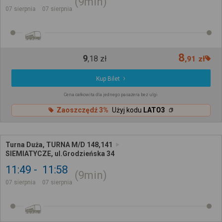
9min
07 sierpnia
07 sierpnia
8
9
,
18
zł
,
91
zł
Kup Bilet
Cena całkowita dla jednego pasażera bez ulgi
Zaoszczędź 3%
Użyj kodu
LATO3
Turna Duża, TURNA M/D 148,141
SIEMIATYCZE, ul.Grodzieńska 34
11:49
11:58
9min
07 sierpnia
07 sierpnia