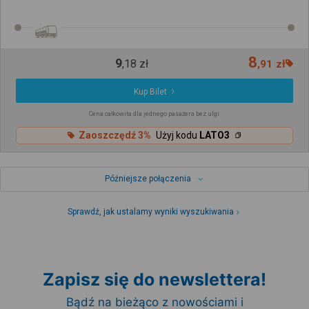
8
9
,
18
zł
,
91
zł
Kup Bilet
Cena całkowita dla jednego pasażera bez ulgi
Zaoszczędź 3%
Użyj kodu
LATO3
Późniejsze połączenia
Sprawdź, jak ustalamy wyniki wyszukiwania
Zapisz się do newslettera!
Bądź na bieżąco z nowościami i