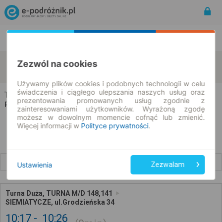
Rozkład Jazdy | Bilety
Bilety okresowe
Turna Duża
Siemiatycze
Zezwól na cookies
zmień kryteria
07.08.2026 | -- : --
Używamy plików cookies i podobnych technologii w celu
świadczenia i ciągłego ulepszania naszych usług oraz
Turna Duża → Siemiatycze
prezentowania promowanych usług zgodnie z
Rozkład jazdy i bilety
zainteresowaniami użytkowników. Wyrażoną zgodę
możesz w dowolnym momencie cofnąć lub zmienić.
Więcej informacji w
Polityce prywatności
.
Wcześniejsze połączenia
Ustawienia
Zezwalam
Turna Duża, TURNA M/D 148,141
SIEMIATYCZE, ul.Grodzieńska 34
10:17
10:26