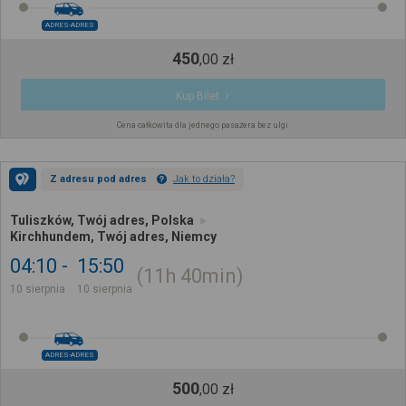
ADRES-ADRES
450
,
00
zł
Kup Bilet
Cena całkowita dla jednego pasażera bez ulgi
Z adresu pod adres
Jak to działa?
Tuliszków, Twój adres, Polska
Kirchhundem, Twój adres, Niemcy
04:10
15:50
11h
40min
10 sierpnia
10 sierpnia
ADRES-ADRES
500
,
00
zł