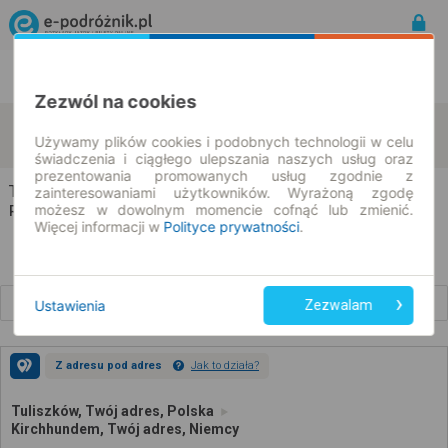
Rozkład Jazdy | Bilety
Bilety okresowe
Zezwól na cookies
Tuliszków
Kirchhundem
zmień kryteria
Używamy plików cookies i podobnych technologii w celu
10.08.2026 | -- : --
świadczenia i ciągłego ulepszania naszych usług oraz
prezentowania promowanych usług zgodnie z
Tuliszków → Kirchhundem
zainteresowaniami użytkowników. Wyrażoną zgodę
możesz w dowolnym momencie cofnąć lub zmienić.
Rozkład jazdy i bilety
Więcej informacji w
Polityce prywatności
.
Wcześniejsze połączenia
Ustawienia
Zezwalam
Z adresu pod adres
Jak to działa?
Tuliszków, Twój adres, Polska
Kirchhundem, Twój adres, Niemcy