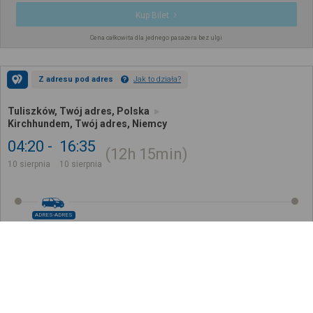
Kup Bilet
Cena całkowita dla jednego pasażera bez ulgi
Z adresu pod adres
Jak to działa?
Tuliszków, Twój adres, Polska
Kirchhundem, Twój adres, Niemcy
04:20
16:35
12h
15min
10 sierpnia
10 sierpnia
ADRES-ADRES
549
,
49
zł
Kup Bilet
Cena całkowita dla jednego pasażera bez ulgi