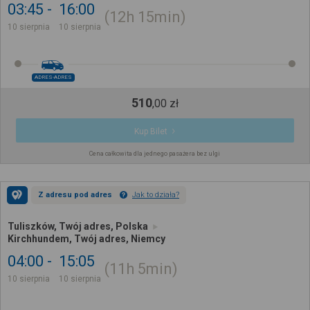
03:45
16:00
12h
15min
10 sierpnia
10 sierpnia
ADRES-ADRES
510
,
00
zł
Kup Bilet
Cena całkowita dla jednego pasażera bez ulgi
Z adresu pod adres
Jak to działa?
Tuliszków, Twój adres, Polska
Kirchhundem, Twój adres, Niemcy
04:00
15:05
11h
5min
10 sierpnia
10 sierpnia