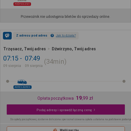
POŚPIESZNY
Przewoźnik nie udostępnia biletów do sprzedaży online.
Z adresu pod adres
Jak to działa?
Trzęsacz, Twój adres
Dźwirzyno, Twój adres
07:15
07:49
34min
09 sierpnia
09 sierpnia
ADRES-ADRES
19
,
99
zł
Opłata początkowa
Podaj adresy i sprawdź łączną cenę
Do opłaty początkowej zostanie doliczona spersonalizowana opłata ustalana na podstawie podany
Wyślij paczkę