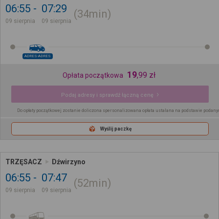
06:55
07:29
34min
09 sierpnia
09 sierpnia
ADRES-ADRES
19
,
99
zł
Opłata początkowa
Podaj adresy i sprawdź łączną cenę
Do opłaty początkowej zostanie doliczona spersonalizowana opłata ustalana na podstawie podany
Wyślij paczkę
TRZĘSACZ
Dźwirzyno
06:55
07:47
52min
09 sierpnia
09 sierpnia