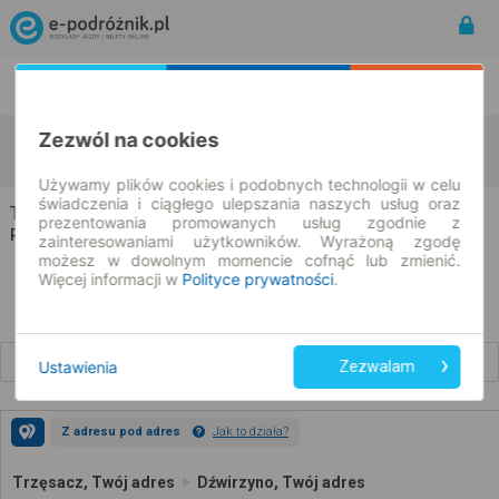
Rozkład Jazdy | Bilety
Bilety okresowe
Zezwól na cookies
Trzęsacz
Dźwirzyno
zmień kryteria
09.08.2026 | -- : --
Używamy plików cookies i podobnych technologii w celu
świadczenia i ciągłego ulepszania naszych usług oraz
Trzęsacz → Dźwirzyno
prezentowania promowanych usług zgodnie z
Rozkład jazdy i bilety
zainteresowaniami użytkowników. Wyrażoną zgodę
możesz w dowolnym momencie cofnąć lub zmienić.
Więcej informacji w
Polityce prywatności
.
Wcześniejsze połączenia
Ustawienia
Zezwalam
Z adresu pod adres
Jak to działa?
Trzęsacz, Twój adres
Dźwirzyno, Twój adres