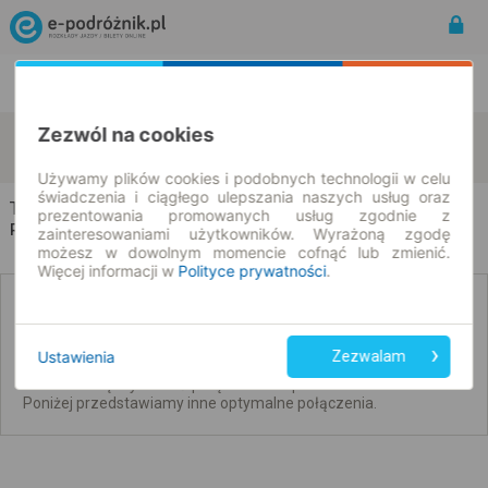
Rozkład Jazdy | Bilety
Bilety okresowe
Zezwól na cookies
Trzepowo
Pruszcz Gdański
zmień kryteria
10.08.2026 | -- : --
Używamy plików cookies i podobnych technologii w celu
świadczenia i ciągłego ulepszania naszych usług oraz
Trzepowo → Pruszcz Gdański
prezentowania promowanych usług zgodnie z
Rozkład jazdy i bilety
zainteresowaniami użytkowników. Wyrażoną zgodę
możesz w dowolnym momencie cofnąć lub zmienić.
Więcej informacji w
Polityce prywatności
.
Brak połączeń bezpośrednich. Sprawdź
połączenia z przesiadkami.
Ustawienia
Zezwalam
Nie udało się wyszukać połączeń bez przesiadek na ten dzień.
Poniżej przedstawiamy inne optymalne połączenia.