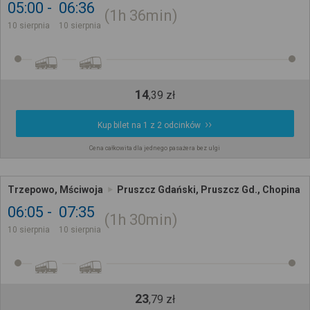
05:00
06:36
1h
36min
10 sierpnia
10 sierpnia
14
,
39
zł
Kup bilet na 1 z 2 odcinków
Cena całkowita dla jednego pasażera bez ulgi
Trzepowo, Mściwoja
Pruszcz Gdański, Pruszcz Gd., Chopina
06:05
07:35
1h
30min
10 sierpnia
10 sierpnia
23
,
79
zł