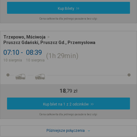
Kup Bilety
Cena całkowita dla jednego pasażera bez ulgi
Trzepowo, Mściwoja
Pruszcz Gdański, Pruszcz Gd., Przemysłowa
07:10
08:39
1h
29min
10 sierpnia
10 sierpnia
18
,
79
zł
Kup bilet na 1 z 2 odcinków
Cena całkowita dla jednego pasażera bez ulgi
Późniejsze połączenia