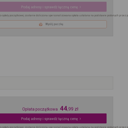
Podaj adresy i sprawdź łączną cenę
o opłaty początkowej zostanie doliczona spersonalizowana opłata ustalana na podstawie podanych przez 
Wyślij paczkę
44
,
99
zł
Opłata początkowa
Podaj adresy i sprawdź łączną cenę
o opłaty początkowej zostanie doliczona spersonalizowana opłata ustalana na podstawie podanych przez 