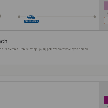
D
ADRES-ADRES
ach
dz.. 9 sierpnia. Poniżej znajdują się połączenia w kolejnych dniach
D