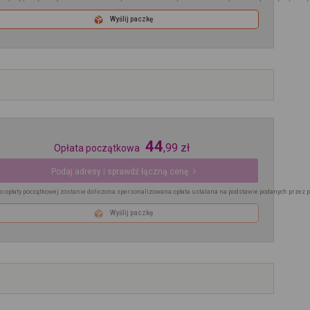
Wyślij paczkę
44
,
99
zł
Opłata początkowa
Podaj adresy i sprawdź łączną cenę
o opłaty początkowej zostanie doliczona spersonalizowana opłata ustalana na podstawie podanych przez 
Wyślij paczkę