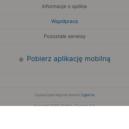
Informacje o spółce
Współpraca
Pozostałe serwisy
Pobierz aplikację mobilną
Zauważyłeś błąd na stronie?
Zgłoś to
Copyright 2006-2026 by Teroplan S.A.
Serwis używa danych GeoLite2 stworzonych przez firmę
MaxMind
www.maxmind.com