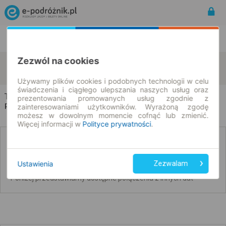
Rozkład Jazdy | Bilety
Bilety okresowe
Zezwól na cookies
Trzeciewiec
Kusowo
zmień kryteria
09.08.2026 | -- : --
Używamy plików cookies i podobnych technologii w celu
świadczenia i ciągłego ulepszania naszych usług oraz
Trzeciewiec → Kusowo
prezentowania promowanych usług zgodnie z
Rozkład jazdy i bilety
zainteresowaniami użytkowników. Wyrażoną zgodę
możesz w dowolnym momencie cofnąć lub zmienić.
Więcej informacji w
Polityce prywatności
.
Nie znaleźliśmy połączeń na podany dzień
Ustawienia
Zezwalam
Poniżej przedstawiamy dostępne połączenia z innych dat