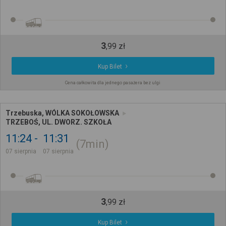
3
,
99
zł
Kup Bilet
Cena całkowita dla jednego pasażera bez ulgi
Trzebuska, WÓLKA SOKOŁOWSKA
TRZEBOŚ, UL. DWORZ. SZKOŁA
11:24
11:31
7min
07 sierpnia
07 sierpnia
3
,
99
zł
Kup Bilet