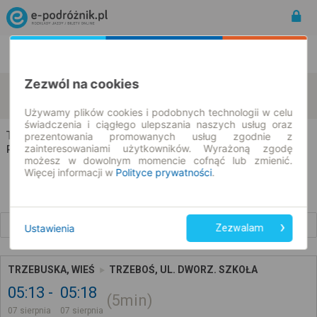
Rozkład Jazdy | Bilety
Bilety okresowe
Zezwól na cookies
Trzebuska
Trzeboś
zmień kryteria
07.08.2026 | -- : --
Używamy plików cookies i podobnych technologii w celu
świadczenia i ciągłego ulepszania naszych usług oraz
Trzebuska → Trzeboś
prezentowania promowanych usług zgodnie z
zainteresowaniami użytkowników. Wyrażoną zgodę
Rozkład jazdy i bilety
możesz w dowolnym momencie cofnąć lub zmienić.
Więcej informacji w
Polityce prywatności
.
Wcześniejsze połączenia
Ustawienia
Zezwalam
TRZEBUSKA, WIEŚ
TRZEBOŚ, UL. DWORZ. SZKOŁA
05:13
05:18
5min
07 sierpnia
07 sierpnia