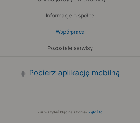
Informacje o spółce
Współpraca
Pozostałe serwisy
Pobierz aplikację mobilną
Zauważyłeś błąd na stronie?
Zgłoś to
Copyright 2006-2026 by Teroplan S.A.
Serwis używa danych GeoLite2 stworzonych przez firmę