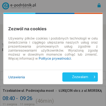
Rozkład Jazdy | Bilety
Bilety okresowe
Zezwól na cookies
Trzebiatów
Łukęcin
zmień kryteria
11.08.2026 | -- : --
Używamy plików cookies i podobnych technologii w celu
świadczenia i ciągłego ulepszania naszych usług oraz
Trzebiatów → Łukęcin
prezentowania promowanych usług zgodnie z
Rozkład jazdy i bilety
zainteresowaniami użytkowników. Wyrażoną zgodę
możesz w dowolnym momencie cofnąć lub zmienić.
Więcej informacji w
Polityce prywatności
.
Wcześniejsze połączenia
Ustawienia
Zezwalam
Trzebiatów ul. Podmiejska most
ŁUKĘCIN skrz.z ul.MORSKĄ
08:40
09:26
46min
11 sierpnia
11 sierpnia