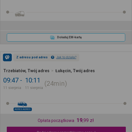
Doładuj EM-kartę
Z adresu pod adres
Jak to działa?
Trzebiatów, Twój adres
Łukęcin, Twój adres
09:47
10:11
24min
11 sierpnia
11 sierpnia
ADRES-ADRES
19
,
99
zł
Opłata początkowa