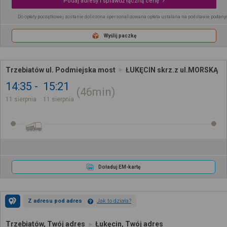
Podaj adresy i sprawdź łączną cenę
Do opłaty początkowej zostanie doliczona spersonalizowana opłata ustalana na podstawie podany
Wyślij paczkę
Trzebiatów ul. Podmiejska most
ŁUKĘCIN skrz.z ul.MORSKĄ
14:35
15:21
46min
11 sierpnia
11 sierpnia
Doładuj EM-kartę
Z adresu pod adres
Jak to działa?
Trzebiatów, Twój adres
Łukęcin, Twój adres