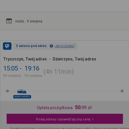
niedz.. 9 sierpnia
Z adresu pod adres
Jak to działa?
Tryszczyn, Twój adres
Dźwirzyno, Twój adres
15:05
19:16
4h
11min
09 sierpnia
09 sierpnia
ADRES-ADRES
50
,
99
zł
Opłata początkowa
Podaj adresy i sprawdź łączną cenę
Do opłaty początkowej zostanie doliczona spersonalizowana opłata ustalana na podstawie podany