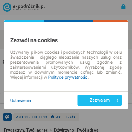
Rozkład Jazdy | Bilety
Bilety okresowe
Tryszczyn
Dźwirzyno
Zezwól na cookies
zmień kryteria
08.08.2026 | -- : --
Używamy plików cookies i podobnych technologii w celu
Tryszczyn → Dźwirzyno
świadczenia i ciągłego ulepszania naszych usług oraz
prezentowania promowanych usług zgodnie z
Rozkład jazdy i bilety
zainteresowaniami użytkowników. Wyrażoną zgodę
możesz w dowolnym momencie cofnąć lub zmienić.
Więcej informacji w
Polityce prywatności
.
Wcześniejsze połączenia
Ustawienia
Zezwalam
Z adresu pod adres
Jak to działa?
Tryszczyn, Twój adres
Dźwirzyno, Twój adres