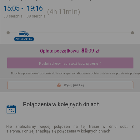
15:05
19:16
4h
11min
08 sierpnia
08 sierpnia
ADRES-ADRES
80
,
09
zł
Opłata początkowa
Podaj adresy i sprawdź łączną cenę
Do opłaty początkowej zostanie doliczona spersonalizowana opłata ustalana na podstawie podany
Wyślij paczkę
Połączenia w kolejnych dniach
Nie znaleźliśmy więcej połączeń na tej trasie w dniu sob.. 8
sierpnia. Poniżej znajdują się połączenia w kolejnych dniach