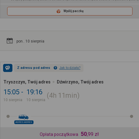
Wyślij paczkę
pon.. 10 sierpnia
Z adresu pod adres
Jak to działa?
Tryszczyn, Twój adres
Dźwirzyno, Twój adres
15:05
19:16
4h
11min
10 sierpnia
10 sierpnia
ADRES-ADRES
50
,
99
zł
Opłata początkowa