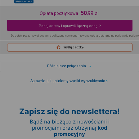
ADRES-ADRES
50
,
99
zł
Opłata początkowa
Podaj adresy i sprawdź łączną cenę
Do opłaty początkowej zostanie doliczona spersonalizowana opłata ustalana na podstawie podany
Wyślij paczkę
Późniejsze połączenia
Sprawdź, jak ustalamy wyniki wyszukiwania
Zapisz się do newslettera!
Bądź na bieżąco z nowościami i
promocjami oraz otrzymaj
kod
promocyjny