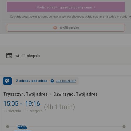
Podaj adresy i sprawdź łączną cenę
Do opłaty początkowej zostanie doliczona spersonalizowana opłata ustalana na podstawie podany
Wyślij paczkę
wt.. 11 sierpnia
Z adresu pod adres
Jak to działa?
Tryszczyn, Twój adres
Dźwirzyno, Twój adres
15:05
19:16
4h
11min
11 sierpnia
11 sierpnia