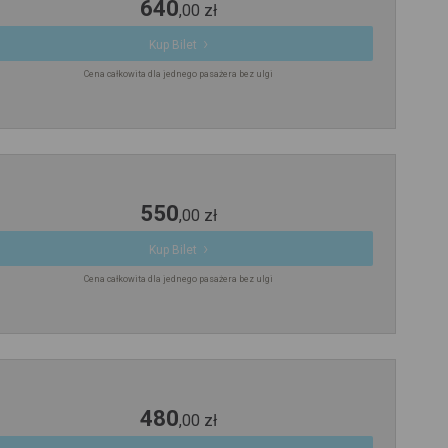
640
,
00
zł
Kup Bilet
Cena całkowita dla jednego pasażera bez ulgi
550
,
00
zł
Kup Bilet
Cena całkowita dla jednego pasażera bez ulgi
480
,
00
zł