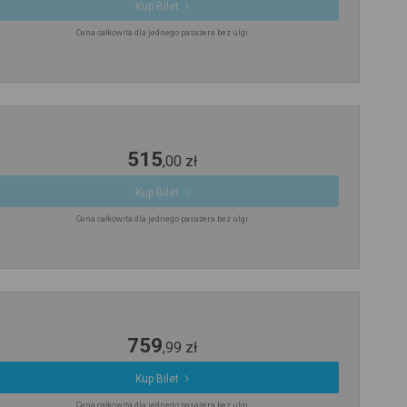
Kup Bilet
Cena całkowita dla jednego pasażera bez ulgi
515
,
00
zł
Kup Bilet
Cena całkowita dla jednego pasażera bez ulgi
759
,
99
zł
Kup Bilet
Cena całkowita dla jednego pasażera bez ulgi