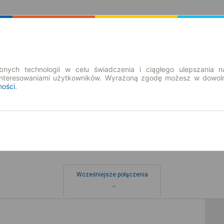
Rozkład Jazdy | Bilety
Bilety okresowe
nych technologii w celu świadczenia i ciągłego ulepszania n
interesowaniami użytkowników. Wyrażoną zgodę możesz w dowoln
ności
.
Wcześniejsze połączenia