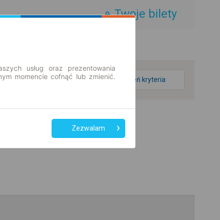
Twoje bilety
aszych usług oraz prezentowania
ym momencie cofnąć lub zmienić.
zmień kryteria
Zezwalam