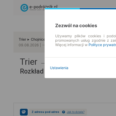
Zezwól na cookies
Używamy plików cookies i podob
Trier
Chojnice
promowanych usług zgodnie z za
Więcej informacji w
Polityce prywat
09.08.2026 | -- : --
Trier → Chojnice
Ustawienia
Rozkład jazdy i bilety
Z adresu pod adres
Jak to działa?