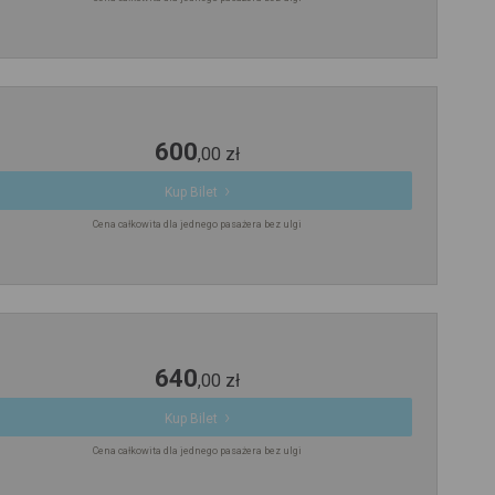
600
,
00
zł
Kup Bilet
Cena całkowita dla jednego pasażera bez ulgi
640
,
00
zł
Kup Bilet
Cena całkowita dla jednego pasażera bez ulgi