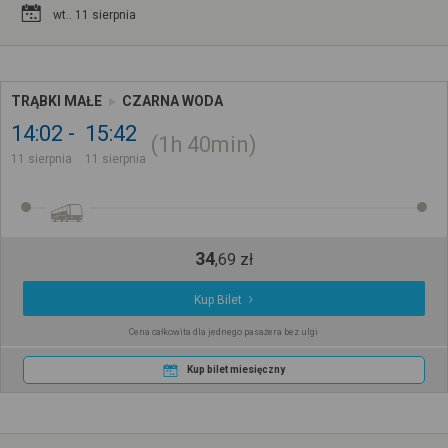
wt.. 11 sierpnia
TRĄBKI MAŁE
CZARNA WODA
14:02
15:42
1h
40min
11 sierpnia
11 sierpnia
34
,
69
zł
Kup Bilet
Cena całkowita dla jednego pasażera bez ulgi
Kup bilet miesięczny