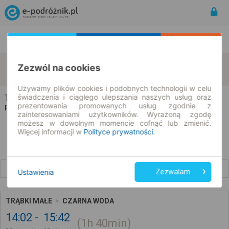
Rozkład Jazdy | Bilety
Bilety okresowe
Trąbki Małe
Czarna Woda
Zezwól na cookies
zmień kryteria
10.08.2026 | -- : --
Używamy plików cookies i podobnych technologii w celu
świadczenia i ciągłego ulepszania naszych usług oraz
Trąbki Małe → Czarna Woda
prezentowania promowanych usług zgodnie z
Rozkład jazdy i bilety
zainteresowaniami użytkowników. Wyrażoną zgodę
możesz w dowolnym momencie cofnąć lub zmienić.
Więcej informacji w
Polityce prywatności
.
Wcześniejsze połączenia
Ustawienia
Zezwalam
TRĄBKI MAŁE
CZARNA WODA
14:02
15:42
1h
40min