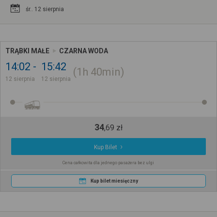
śr.. 12 sierpnia
TRĄBKI MAŁE
CZARNA WODA
14:02
15:42
1h
40min
12 sierpnia
12 sierpnia
34
,
69
zł
Kup Bilet
Cena całkowita dla jednego pasażera bez ulgi
Kup bilet miesięczny