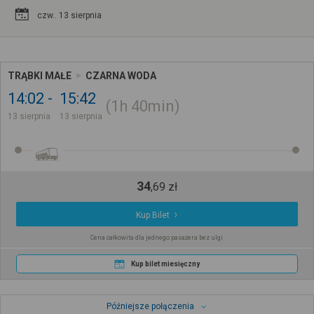
czw.. 13 sierpnia
TRĄBKI MAŁE
CZARNA WODA
14:02
15:42
1h
40min
13 sierpnia
13 sierpnia
34
,
69
zł
Kup Bilet
Cena całkowita dla jednego pasażera bez ulgi
Kup bilet miesięczny
Późniejsze połączenia