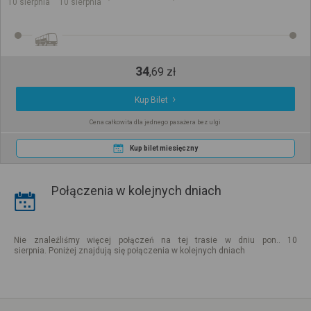
10 sierpnia
10 sierpnia
34
,
69
zł
Kup Bilet
Cena całkowita dla jednego pasażera bez ulgi
Kup bilet miesięczny
Połączenia w kolejnych dniach
Nie znaleźliśmy więcej połączeń na tej trasie w dniu pon.. 10
sierpnia. Poniżej znajdują się połączenia w kolejnych dniach