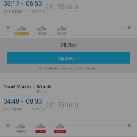
03:17
06:53
3h
35min
11 sierpnia
11 sierpnia
TLK 38190
REGIO
OSOB.
78
,
70
zł
Kup Bilety
Cena całkowita dla jednego pasażera bez ulgi
Toruń Miasto
Wronki
Peron I
04:48
08:03
3h
15min
11 sierpnia
11 sierpnia
REGIO
IC 261
IC 6850