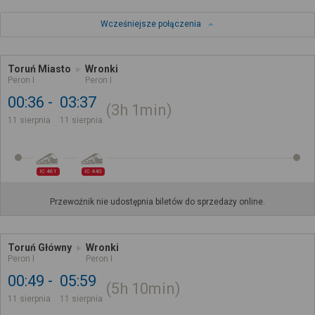
Wcześniejsze połączenia
Toruń Miasto
Wronki
Peron I
Peron I
00:36
03:37
3h
1min
11 sierpnia
11 sierpnia
IC 461
IC 440
Przewoźnik nie udostępnia biletów do sprzedaży online.
Toruń Główny
Wronki
Peron I
Peron I
00:49
05:59
5h
10min
11 sierpnia
11 sierpnia