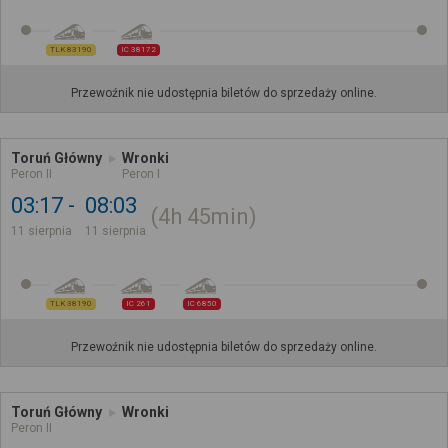
TLK 83190
IC 38172
Przewoźnik nie udostępnia biletów do sprzedaży online.
Toruń Główny
Wronki
Peron II
Peron I
03:17
08:03
4h
45min
11 sierpnia
11 sierpnia
TLK 38190
IC 261
IC 6850
Przewoźnik nie udostępnia biletów do sprzedaży online.
Toruń Główny
Wronki
Peron II