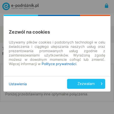
Rozkład Jazdy | Bilety
Bilety okresowe
Zezwól na cookies
Toruń
Wronki
zmień kryteria
11.08.2026 | -- : --
Używamy plików cookies i podobnych technologii w celu
świadczenia i ciągłego ulepszania naszych usług oraz
Toruń → Wronki
prezentowania promowanych usług zgodnie z
Rozkład jazdy i bilety
zainteresowaniami użytkowników. Wyrażoną zgodę
możesz w dowolnym momencie cofnąć lub zmienić.
Więcej informacji w
Polityce prywatności
.
Brak połączeń bezpośrednich. Sprawdź
połączenia z przesiadkami.
Ustawienia
Zezwalam
Nie udało się wyszukać połączeń bez przesiadek na ten dzień.
Poniżej przedstawiamy inne optymalne połączenia.