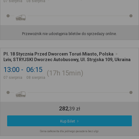
07 sierpnia
08 sierpnia
Przewoźnik nie udostępnia biletów do sprzedaży online.
Pl. 18 Stycznia Przed Dworcem Toruń Miasto, Polska
Lviv, STRYJSKI Dworzec Autobusowy, Ul. Stryjska 109, Ukraina
13:00
06:15
17h
15min
07 sierpnia
08 sierpnia
282
,
39
zł
Kup Bilet
Cena całkowita dla jednego pasażera bez ulgi