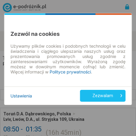
Rozkład Jazdy | Bilety
Bilety okresowe
Zezwól na cookies
Toruń
Lviv
zmień kryteria
07.08.2026 | -- : --
Używamy plików cookies i podobnych technologii w celu
świadczenia i ciągłego ulepszania naszych usług oraz
prezentowania promowanych usług zgodnie z
Toruń → Lviv
zainteresowaniami użytkowników. Wyrażoną zgodę
Rozkład jazdy i bilety
możesz w dowolnym momencie cofnąć lub zmienić.
Więcej informacji w
Polityce prywatności
.
Wcześniejsze połączenia
Ustawienia
Zezwalam
Toruń D.A. Dąbrowskiego, Polska
Lviv, Lwów, D.A., ul. Stryjska 109, Ukraina
08:50
01:35
16h
45min