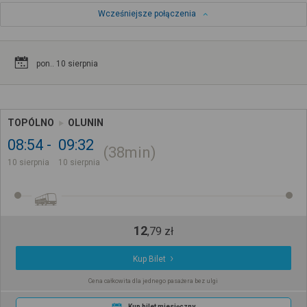
Wcześniejsze połączenia
pon.. 10 sierpnia
TOPÓLNO
OLUNIN
08:54
09:32
38min
10 sierpnia
10 sierpnia
12
,
79
zł
Kup Bilet
Cena całkowita dla jednego pasażera bez ulgi
Kup bilet miesięczny