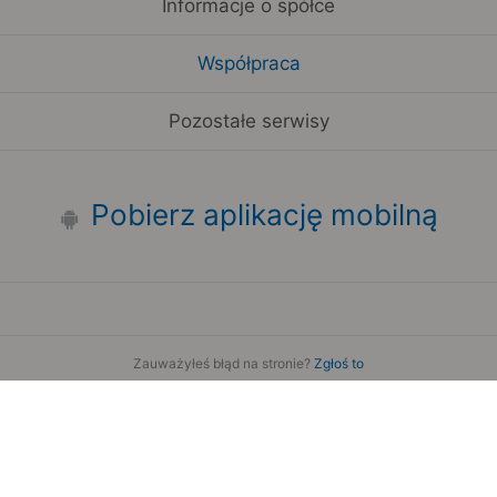
Informacje o spółce
Współpraca
Pozostałe serwisy
Pobierz aplikację mobilną
Zauważyłeś błąd na stronie?
Zgłoś to
Copyright 2006-2026 by Teroplan S.A.
Serwis używa danych GeoLite2 stworzonych przez firmę
MaxMind
www.maxmind.com