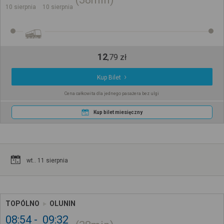
10 sierpnia
10 sierpnia
12
,
79
zł
Kup Bilet
Cena całkowita dla jednego pasażera bez ulgi
Kup bilet miesięczny
wt.. 11 sierpnia
TOPÓLNO
OLUNIN
08:54
09:32