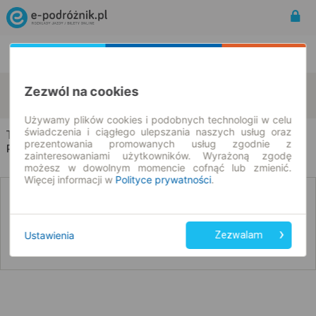
Rozkład Jazdy | Bilety
Bilety okresowe
Topólno
Olunin
Zezwól na cookies
zmień kryteria
09.08.2026 | -- : --
Używamy plików cookies i podobnych technologii w celu
świadczenia i ciągłego ulepszania naszych usług oraz
Topólno → Olunin
prezentowania promowanych usług zgodnie z
Rozkład jazdy i bilety
zainteresowaniami użytkowników. Wyrażoną zgodę
możesz w dowolnym momencie cofnąć lub zmienić.
Więcej informacji w
Polityce prywatności
.
Nie znaleźliśmy połączeń na podany dzień
Ustawienia
Zezwalam
Poniżej przedstawiamy dostępne połączenia z innych dat