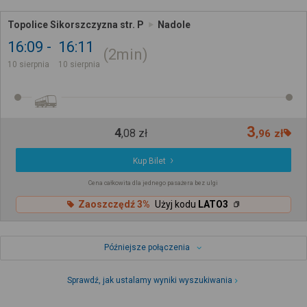
Topolice Sikorszczyzna str. P
Nadole
16:09
16:11
2min
10 sierpnia
10 sierpnia
3
4
,
08
zł
,
96
zł
Kup Bilet
Cena całkowita dla jednego pasażera bez ulgi
Zaoszczędź 3%
Użyj kodu
LATO3
Późniejsze połączenia
Sprawdź, jak ustalamy wyniki wyszukiwania