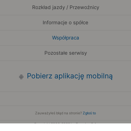
Rozkład jazdy / Przewoźnicy
Informacje o spółce
Współpraca
Pozostałe serwisy
Pobierz aplikację mobilną
Zauważyłeś błąd na stronie?
Zgłoś to
Copyright 2006-2026 by Teroplan S.A.