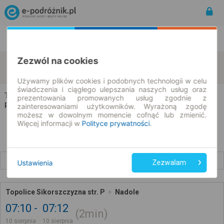
Rozkład Jazdy | Bilety
Bilety okresowe
Zezwól na cookies
Topolice
Nadole
zmień kryteria
10.08.2026 | -- : --
Używamy plików cookies i podobnych technologii w celu
świadczenia i ciągłego ulepszania naszych usług oraz
Topolice → Nadole
prezentowania promowanych usług zgodnie z
Rozkład jazdy i bilety
zainteresowaniami użytkowników. Wyrażoną zgodę
możesz w dowolnym momencie cofnąć lub zmienić.
Więcej informacji w
Polityce prywatności
.
Wcześniejsze połączenia
Ustawienia
Zezwalam
Topolice Sikorszczyzna str. P
Nadole
07:10
07:12
2min
10 sierpnia
10 sierpnia