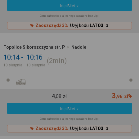
Kup Bilet
Cena całkowita dla jednego pasażera bez ulgi
Zaoszczędź 3%
Użyj kodu
LATO3
Topolice Sikorszczyzna str. P
Nadole
10:14
10:16
2min
10 sierpnia
10 sierpnia
3
4
,
08
zł
,
96
zł
Kup Bilet
Cena całkowita dla jednego pasażera bez ulgi
Zaoszczędź 3%
Użyj kodu
LATO3