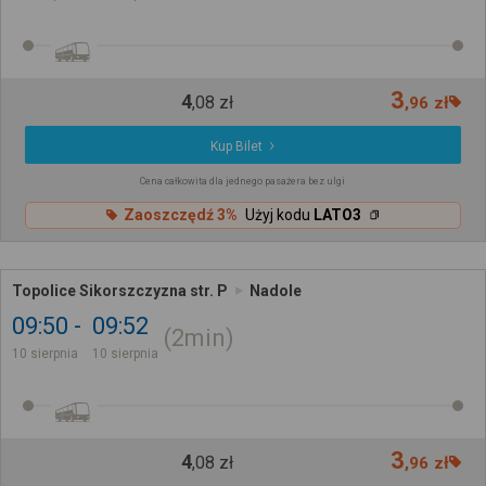
3
4
,
08
zł
,
96
zł
Kup Bilet
Cena całkowita dla jednego pasażera bez ulgi
Zaoszczędź 3%
Użyj kodu
LATO3
Topolice Sikorszczyzna str. P
Nadole
09:50
09:52
2min
10 sierpnia
10 sierpnia
3
4
,
08
zł
,
96
zł