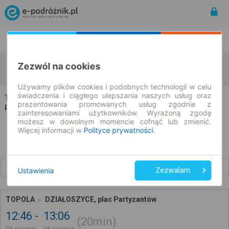
Rozkład Jazdy | Bilety
Bilety okresowe
Topola
Działoszyce
Zezwól na cookies
zmień kryteria
08.08.2026 | -- : --
Używamy plików cookies i podobnych technologii w celu
świadczenia i ciągłego ulepszania naszych usług oraz
Topola → Działoszyce
prezentowania promowanych usług zgodnie z
Rozkład jazdy i bilety
zainteresowaniami użytkowników. Wyrażoną zgodę
możesz w dowolnym momencie cofnąć lub zmienić.
Więcej informacji w
Polityce prywatności
.
Wcześniejsze połączenia
Ustawienia
Zezwalam
TOPOLA
DZIAŁOSZYCE, plac Partyzantów
12:46
13:06
20min