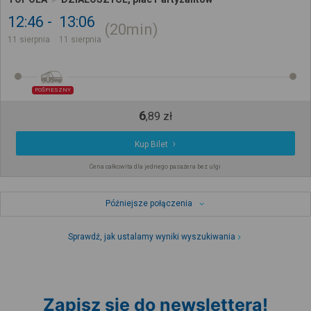
12:46
13:06
20min
11 sierpnia
11 sierpnia
POŚPIESZNY
6
,
89
zł
Kup Bilet
Cena całkowita dla jednego pasażera bez ulgi
Późniejsze połączenia
Sprawdź, jak ustalamy wyniki wyszukiwania
Zapisz się do newslettera!