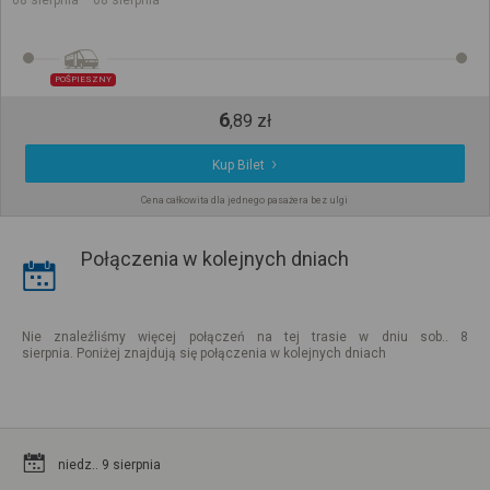
08 sierpnia
08 sierpnia
POŚPIESZNY
6
,
89
zł
Kup Bilet
Cena całkowita dla jednego pasażera bez ulgi
Połączenia w kolejnych dniach
Nie znaleźliśmy więcej połączeń na tej trasie w dniu sob.. 8
sierpnia. Poniżej znajdują się połączenia w kolejnych dniach
niedz.. 9 sierpnia