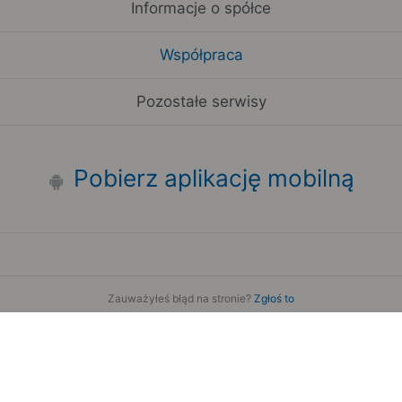
Informacje o spółce
Współpraca
Pozostałe serwisy
Pobierz aplikację mobilną
Zauważyłeś błąd na stronie?
Zgłoś to
Copyright 2006-2026 by Teroplan S.A.
Serwis używa danych GeoLite2 stworzonych przez firmę
MaxMind
www.maxmind.com