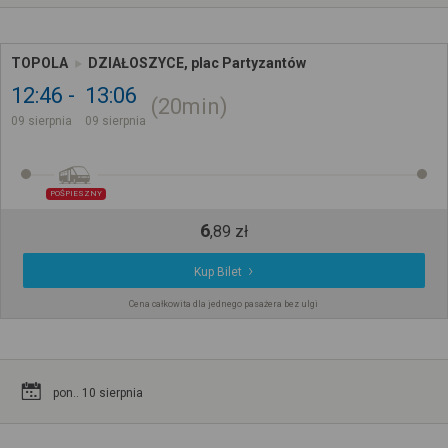
TOPOLA
DZIAŁOSZYCE, plac Partyzantów
12:46
13:06
20min
09 sierpnia
09 sierpnia
POŚPIESZNY
6
,
89
zł
Kup Bilet
Cena całkowita dla jednego pasażera bez ulgi
pon.. 10 sierpnia