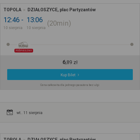
TOPOLA
DZIAŁOSZYCE, plac Partyzantów
12:46
13:06
20min
10 sierpnia
10 sierpnia
POŚPIESZNY
6
,
89
zł
Kup Bilet
Cena całkowita dla jednego pasażera bez ulgi
wt.. 11 sierpnia
TOPOLA
DZIAŁOSZYCE, plac Partyzantów