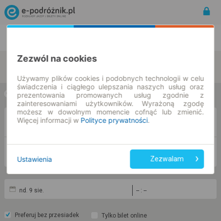
Rozkład Jazdy | Bilety
Bilety okresowe
Zezwól na cookies
zmień kryteria
Używamy plików cookies i podobnych technologii w celu
świadczenia i ciągłego ulepszania naszych usług oraz
prezentowania promowanych usług zgodnie z
w jedną stronę
w obie strony
zainteresowaniami użytkowników. Wyrażoną zgodę
możesz w dowolnym momencie cofnąć lub zmienić.
Więcej informacji w
Polityce prywatności
.
Z
DO
Ustawienia
Zezwalam
nd. 9 sie.
-- : --
Preferuj bez przesiadek
Tylko bilet online