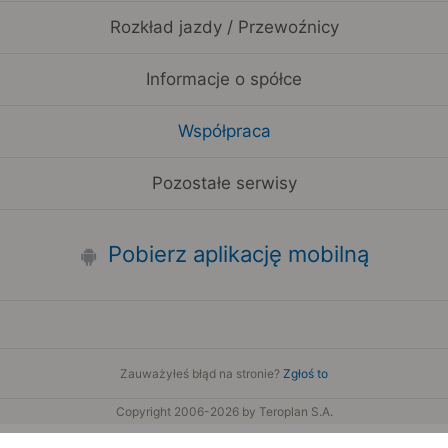
Rozkład jazdy / Przewoźnicy
Informacje o spółce
Współpraca
Pozostałe serwisy
Pobierz aplikację mobilną
Zauważyłeś błąd na stronie?
Zgłoś to
Copyright 2006-2026 by Teroplan S.A.