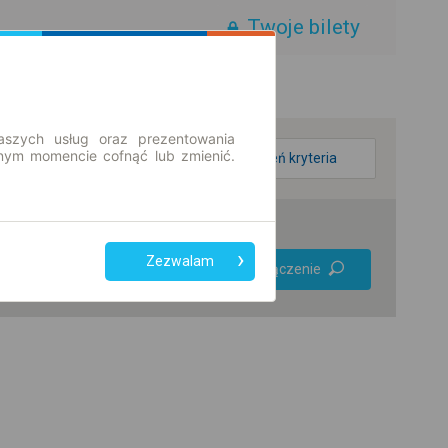
Twoje bilety
aszych usług oraz prezentowania
ym momencie cofnąć lub zmienić.
zmień kryteria
Preferuj bez
Zezwalam
Znajdź połączenie
przesiadek
Tylko bilet online