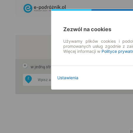
Zezwól na cookies
Używamy plików cookies i podob
promowanych usług zgodnie z za
Więcej informacji w
Polityce prywat
w jedną stronę
w obie strony
Ustawienia
Z
DO
P