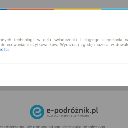
Rozkład Jazdy | Bilety
Bilety okresowe
nych technologii w celu świadczenia i ciągłego ulepszania n
interesowaniami użytkowników. Wyrażoną zgodę możesz w dowoln
ności
.
so. 8 sie.
-- : --
rzepraszamy, ale podana strona nie została odnaleziona.