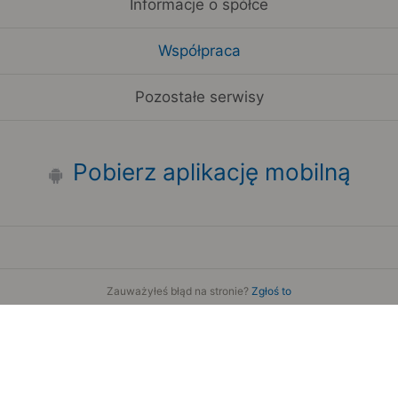
Informacje o spółce
Współpraca
Pozostałe serwisy
Pobierz aplikację mobilną
Zauważyłeś błąd na stronie?
Zgłoś to
Copyright 2006-2026 by Teroplan S.A.
Serwis używa danych GeoLite2 stworzonych przez firmę
MaxMind
www.maxmind.com