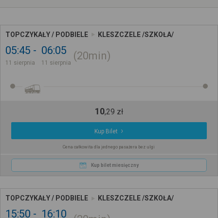
TOPCZYKAŁY / PODBIELE
KLESZCZELE /SZKOŁA/
05:45
06:05
20min
11 sierpnia
11 sierpnia
10
,
29
zł
Kup Bilet
Cena całkowita dla jednego pasażera bez ulgi
Kup bilet miesięczny
TOPCZYKAŁY / PODBIELE
KLESZCZELE /SZKOŁA/
15:50
16:10