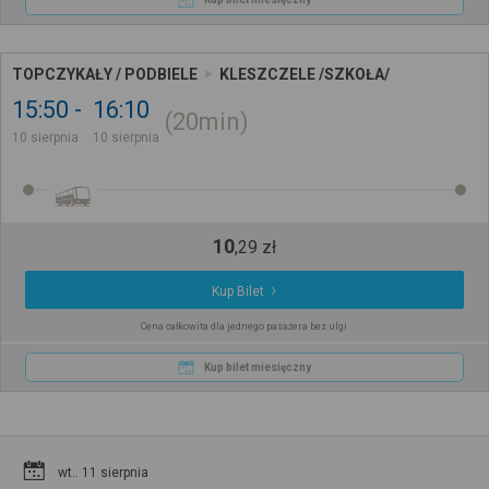
TOPCZYKAŁY / PODBIELE
KLESZCZELE /SZKOŁA/
15:50
16:10
20min
10 sierpnia
10 sierpnia
10
,
29
zł
Kup Bilet
Cena całkowita dla jednego pasażera bez ulgi
Kup bilet miesięczny
wt.. 11 sierpnia