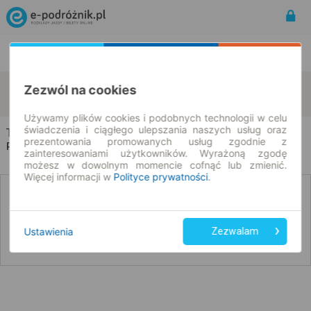
Rozkład Jazdy | Bilety
Bilety okresowe
Topczykały
Kleszczele
Zezwól na cookies
zmień kryteria
08.08.2026 | -- : --
Używamy plików cookies i podobnych technologii w celu
świadczenia i ciągłego ulepszania naszych usług oraz
Topczykały → Kleszczele
prezentowania promowanych usług zgodnie z
Rozkład jazdy i bilety
zainteresowaniami użytkowników. Wyrażoną zgodę
możesz w dowolnym momencie cofnąć lub zmienić.
Więcej informacji w
Polityce prywatności
.
Nie znaleźliśmy połączeń na podany dzień
Ustawienia
Zezwalam
Poniżej przedstawiamy dostępne połączenia z innych dat