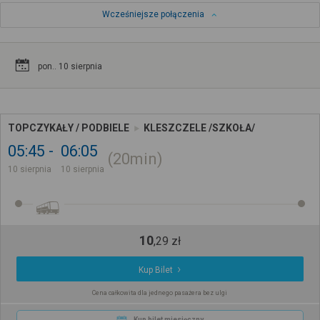
Wcześniejsze połączenia
pon.. 10 sierpnia
TOPCZYKAŁY / PODBIELE
KLESZCZELE /SZKOŁA/
05:45
06:05
20min
10 sierpnia
10 sierpnia
10
,
29
zł
Kup Bilet
Cena całkowita dla jednego pasażera bez ulgi
Kup bilet miesięczny