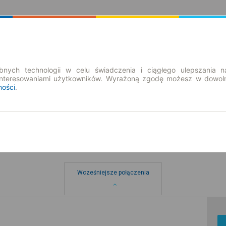
Rozkład Jazdy | Bilety
Bilety okresowe
nych technologii w celu świadczenia i ciągłego ulepszania n
interesowaniami użytkowników. Wyrażoną zgodę możesz w dowoln
ności
.
 → Radom
Wcześniejsze połączenia