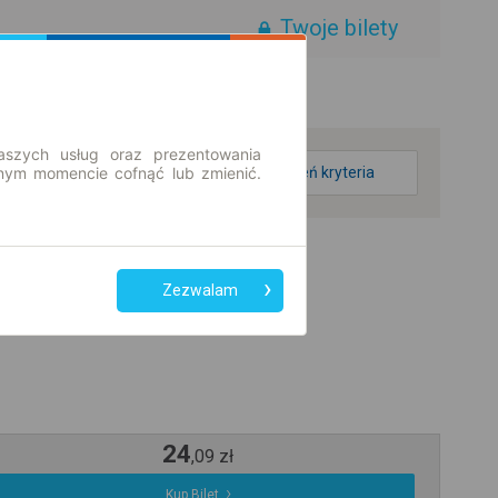
Twoje bilety
aszych usług oraz prezentowania
ym momencie cofnąć lub zmienić.
zmień kryteria
Zezwalam
24
,
09
zł
Kup Bilet