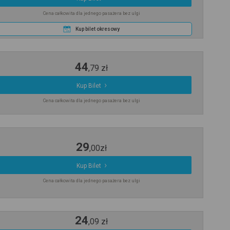
Cena całkowita dla jednego pasażera bez ulgi
Kup bilet okresowy
44
,
79
zł
Kup Bilet
Cena całkowita dla jednego pasażera bez ulgi
29
,
00
zł
Kup Bilet
Cena całkowita dla jednego pasażera bez ulgi
24
,
09
zł