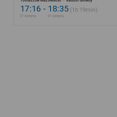
Tomaszów Mazowiecki
Radom Główny
17:16
18:35
1h
19min
07 sierpnia
07 sierpnia