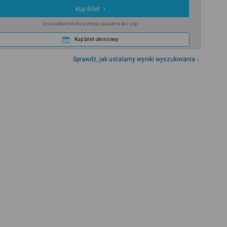
Kup Bilet
Cena całkowita dla jednego pasażera bez ulgi
Kup bilet okresowy
Sprawdź, jak ustalamy wyniki wyszukiwania