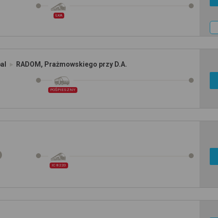
ŁKA
al
RADOM, Prażmowskiego przy D.A.
POŚPIESZNY
IC 8220