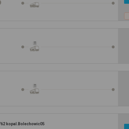
T
T
762 kopal.Bolechowic05