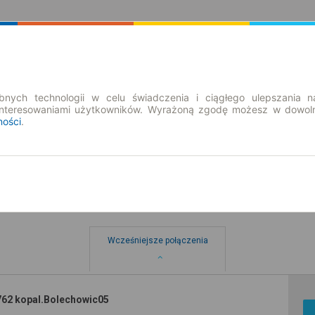
Rozkład Jazdy | Bilety
Bilety okresowe
nych technologii w celu świadczenia i ciągłego ulepszania n
interesowaniami użytkowników. Wyrażoną zgodę możesz w dowoln
ności
.
Wcześniejsze połączenia
762 kopal.Bolechowic05