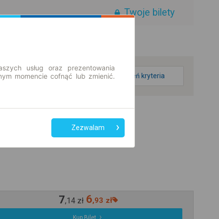
Twoje bilety
aszych usług oraz prezentowania
ym momencie cofnąć lub zmienić.
zmień kryteria
Zezwalam
7
6
,
14
zł
,
93
zł
Kup Bilet