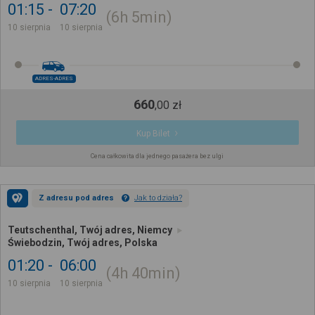
01:15
07:20
6h
5min
10 sierpnia
10 sierpnia
ADRES-ADRES
660
,
00
zł
Kup Bilet
Cena całkowita dla jednego pasażera bez ulgi
Z adresu pod adres
Jak to działa?
Teutschenthal, Twój adres, Niemcy
Świebodzin, Twój adres, Polska
01:20
06:00
4h
40min
10 sierpnia
10 sierpnia