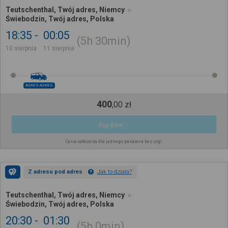
Teutschenthal, Twój adres, Niemcy
Świebodzin, Twój adres, Polska
18:35
00:05
5h
30min
10 sierpnia
11 sierpnia
ADRES-ADRES
400
,
00
zł
Kup Bilet
Cena całkowita dla jednego pasażera bez ulgi
Z adresu pod adres
Jak to działa?
Teutschenthal, Twój adres, Niemcy
Świebodzin, Twój adres, Polska
20:30
01:30
5h
0min