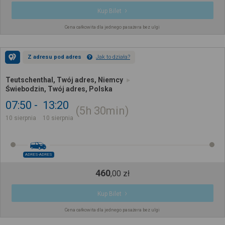
Kup Bilet
Cena całkowita dla jednego pasażera bez ulgi
Z adresu pod adres
Jak to działa?
Teutschenthal, Twój adres, Niemcy
Świebodzin, Twój adres, Polska
07:50
13:20
5h
30min
10 sierpnia
10 sierpnia
ADRES-ADRES
460
,
00
zł
Kup Bilet
Cena całkowita dla jednego pasażera bez ulgi