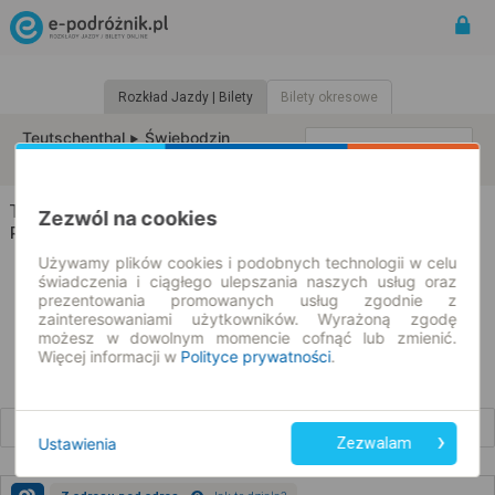
Rozkład Jazdy | Bilety
Bilety okresowe
Teutschenthal
Świebodzin
zmień kryteria
10.08.2026 | -- : --
Teutschenthal → Świebodzin
Zezwól na cookies
Rozkład jazdy i bilety
Używamy plików cookies i podobnych technologii w celu
świadczenia i ciągłego ulepszania naszych usług oraz
prezentowania promowanych usług zgodnie z
zainteresowaniami użytkowników. Wyrażoną zgodę
możesz w dowolnym momencie cofnąć lub zmienić.
Więcej informacji w
Polityce prywatności
.
Wcześniejsze połączenia
Ustawienia
Zezwalam