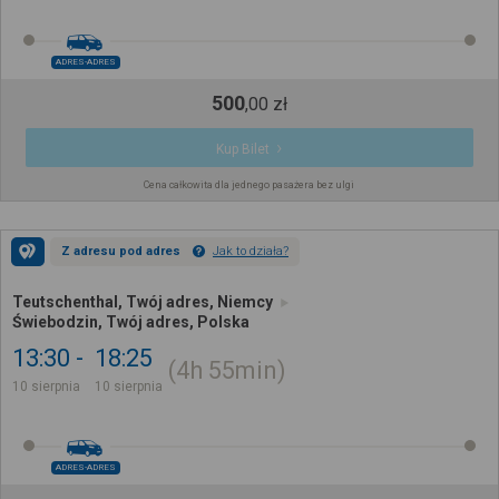
ADRES-ADRES
500
,
00
zł
Kup Bilet
Cena całkowita dla jednego pasażera bez ulgi
Z adresu pod adres
Jak to działa?
Teutschenthal, Twój adres, Niemcy
Świebodzin, Twój adres, Polska
13:30
18:25
4h
55min
10 sierpnia
10 sierpnia
ADRES-ADRES