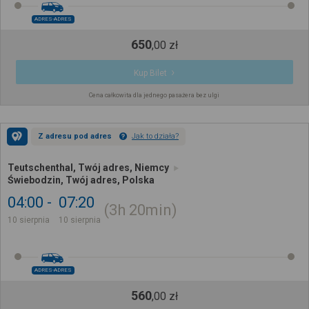
ADRES-ADRES
650
,
00
zł
Kup Bilet
Cena całkowita dla jednego pasażera bez ulgi
Z adresu pod adres
Jak to działa?
Teutschenthal, Twój adres, Niemcy
Świebodzin, Twój adres, Polska
04:00
07:20
3h
20min
10 sierpnia
10 sierpnia
ADRES-ADRES
560
,
00
zł