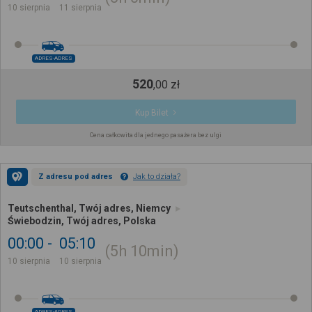
10 sierpnia
11 sierpnia
ADRES-ADRES
520
,
00
zł
Kup Bilet
Cena całkowita dla jednego pasażera bez ulgi
Z adresu pod adres
Jak to działa?
Teutschenthal, Twój adres, Niemcy
Świebodzin, Twój adres, Polska
00:00
05:10
5h
10min
10 sierpnia
10 sierpnia
ADRES-ADRES