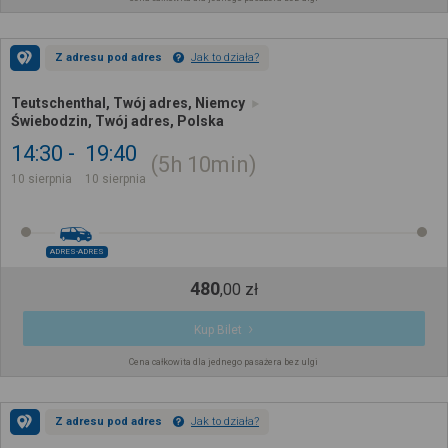
Z adresu pod adres
Jak to działa?
Teutschenthal, Twój adres, Niemcy
Świebodzin, Twój adres, Polska
14:30
19:40
5h
10min
10 sierpnia
10 sierpnia
ADRES-ADRES
480
,
00
zł
Kup Bilet
Cena całkowita dla jednego pasażera bez ulgi
Z adresu pod adres
Jak to działa?