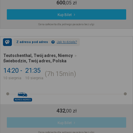
600
,
05
zł
Kup Bilet
Cena całkowita dla jednego pasażera bez ulgi
Z adresu pod adres
Jak to działa?
Teutschenthal, Twój adres, Niemcy
Świebodzin, Twój adres, Polska
14:20
21:35
7h
15min
10 sierpnia
10 sierpnia
ADRES-ADRES
432
,
00
zł
Kup Bilet
Cena całkowita dla jednego pasażera bez ulgi