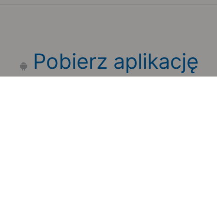
Pobierz aplikację
mobilną
Zauważyłeś błąd na stronie?
Zgłoś to
Copyright 2006-2026 by Teroplan S.A.