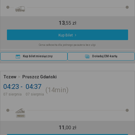
13
,
55
zł
Kup Bilet
Cena całkowita dla jednego pasażera bez ulgi
Kup bilet miesięczny
Doładuj EM-kartę
Tczew
Pruszcz Gdański
04:23
04:37
14min
07 sierpnia
07 sierpnia
REGIO
11
,
00
zł