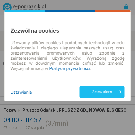
Rozkład Jazdy | Bilety
Bilety okresowe
Zezwól na cookies
Tczew
Pruszcz Gdański
zmień kryteria
Używamy plików cookies i podobnych technologii w celu
07.08.2026 | -- : --
świadczenia i ciągłego ulepszania naszych usług oraz
prezentowania promowanych usług zgodnie z
Tczew → Pruszcz Gdański
zainteresowaniami użytkowników. Wyrażoną zgodę
możesz w dowolnym momencie cofnąć lub zmienić.
Rozkład jazdy i bilety
Więcej informacji w
Polityce prywatności
.
Wcześniejsze połączenia
Ustawienia
Zezwalam
Tczew
Pruszcz Gdański, PRUSZCZ GD., NOWOWIEJSKIEGO
04:00
04:37
37min
07 sierpnia
07 sierpnia