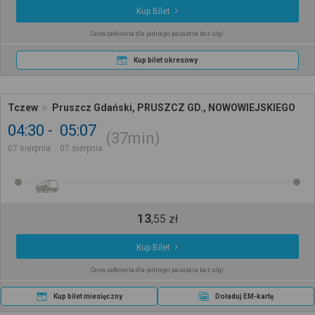
Kup Bilet
Cena całkowita dla jednego pasażera bez ulgi
Kup bilet okresowy
Tczew
Pruszcz Gdański, PRUSZCZ GD., NOWOWIEJSKIEGO
04:30
05:07
37min
07 sierpnia
07 sierpnia
13
,
55
zł
Kup Bilet
Cena całkowita dla jednego pasażera bez ulgi
Kup bilet miesięczny
Doładuj EM-kartę