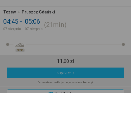
Tczew
Pruszcz Gdański
04:45
05:06
21min
07 sierpnia
07 sierpnia
REGIO
11
,
00
zł
Kup Bilet
Cena całkowita dla jednego pasażera bez ulgi
Kup bilet okresowy
Tczew
Pruszcz Gdański, PRUSZCZ GD., NOWOWIEJSKIEGO
05:00
05:40
40min
07 sierpnia
07 sierpnia