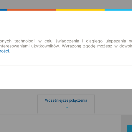
Rozkład Jazdy | Bilety
Bilety okresowe
nych technologii w celu świadczenia i ciągłego ulepszania n
interesowaniami użytkowników. Wyrażoną zgodę możesz w dowoln
ności
.
Wcześniejsze połączenia