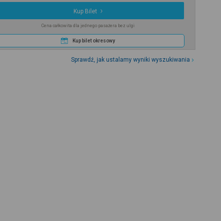
Kup Bilet
Cena całkowita dla jednego pasażera bez ulgi
Kup bilet okresowy
Sprawdź, jak ustalamy wyniki wyszukiwania