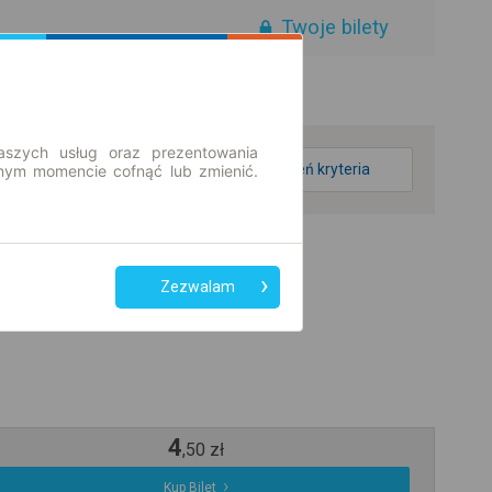
Twoje bilety
aszych usług oraz prezentowania
zmień kryteria
ym momencie cofnąć lub zmienić.
Zezwalam
4
,
50
zł
Kup Bilet