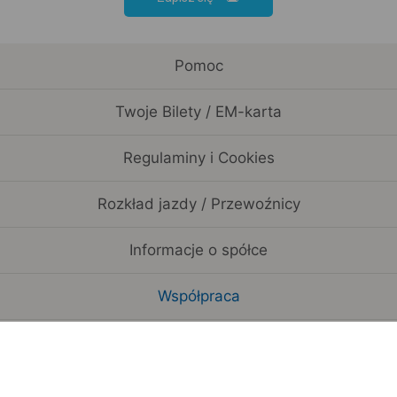
Pomoc
Twoje Bilety / EM-karta
Regulaminy i Cookies
Rozkład jazdy / Przewoźnicy
Informacje o spółce
Współpraca
Pozostałe serwisy