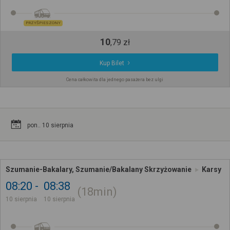
PRZYŚPIESZONY
10
,
79
zł
Kup Bilet
Cena całkowita dla jednego pasażera bez ulgi
pon.. 10 sierpnia
Szumanie-Bakalary, Szumanie/Bakalany Skrzyżowanie
Karsy
08:20
08:38
18min
10 sierpnia
10 sierpnia