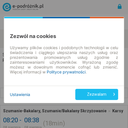
Rozkład Jazdy | Bilety
Bilety okresowe
Szumanie-Bakalary
Karsy
Zezwól na cookies
zmień kryteria
08.08.2026 | -- : --
Używamy plików cookies i podobnych technologii w celu
świadczenia i ciągłego ulepszania naszych usług oraz
Szumanie-Bakalary → Karsy
prezentowania promowanych usług zgodnie z
Rozkład jazdy i bilety
zainteresowaniami użytkowników. Wyrażoną zgodę
możesz w dowolnym momencie cofnąć lub zmienić.
Więcej informacji w
Polityce prywatności
.
Wcześniejsze połączenia
Ustawienia
Zezwalam
Szumanie-Bakalary, Szumanie/Bakalany Skrzyżowanie
Karsy
08:20
08:38
18min
08 sierpnia
08 sierpnia