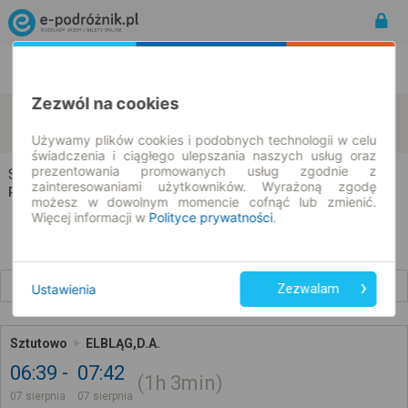
Rozkład Jazdy | Bilety
Bilety okresowe
Zezwól na cookies
Sztutowo
Elbląg
zmień kryteria
07.08.2026 | -- : --
Używamy plików cookies i podobnych technologii w celu
świadczenia i ciągłego ulepszania naszych usług oraz
prezentowania promowanych usług zgodnie z
Sztutowo → Elbląg
zainteresowaniami użytkowników. Wyrażoną zgodę
Rozkład jazdy i bilety
możesz w dowolnym momencie cofnąć lub zmienić.
Więcej informacji w
Polityce prywatności
.
Wcześniejsze połączenia
Ustawienia
Zezwalam
Sztutowo
ELBLĄG,D.A.
06:39
07:42
1h
3min
07 sierpnia
07 sierpnia