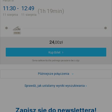
Peron III
11:30
12:49
1h
19min
11 sierpnia
11 sierpnia
OSOB.
24
,
00
zł
Kup Bilet
Cena całkowita dla jednego pasażera bez ulgi
Późniejsze połączenia
Sprawdź, jak ustalamy wyniki wyszukiwania
Zapisz się do newslettera!