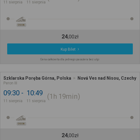
11 sierpnia
11 sierpnia
OSOB.
24
,
00
zł
Kup Bilet
Cena całkowita dla jednego pasażera bez ulgi
Szklarska Poręba Górna, Polska
Nová Ves nad Nisou, Czechy
Peron III
09:30
10:49
1h
19min
11 sierpnia
11 sierpnia
OSOB.
24
,
00
zł