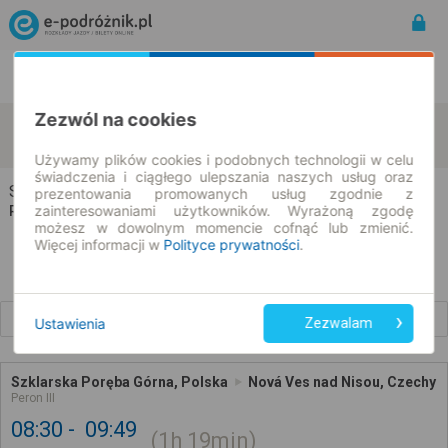
Rozkład Jazdy | Bilety
Bilety okresowe
Zezwól na cookies
Szklarska Poręba
Nová Ves nad Nisou
zmień kryteria
11.08.2026 | -- : --
Używamy plików cookies i podobnych technologii w celu
świadczenia i ciągłego ulepszania naszych usług oraz
Szklarska Poręba → Nová Ves nad Nisou
prezentowania promowanych usług zgodnie z
zainteresowaniami użytkowników. Wyrażoną zgodę
Rozkład jazdy i bilety
możesz w dowolnym momencie cofnąć lub zmienić.
Więcej informacji w
Polityce prywatności
.
Wcześniejsze połączenia
Ustawienia
Zezwalam
Szklarska Poręba Górna, Polska
Nová Ves nad Nisou, Czechy
Peron III
08:30
09:49
1h
19min