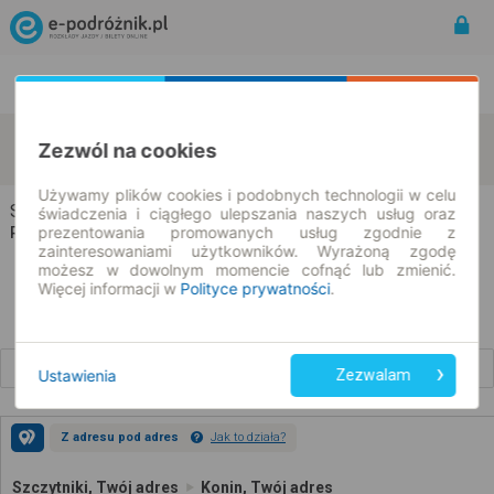
Rozkład Jazdy | Bilety
Bilety okresowe
Szczytniki
Konin
Zezwól na cookies
zmień kryteria
07.08.2026 | -- : --
Używamy plików cookies i podobnych technologii w celu
Szczytniki → Konin
świadczenia i ciągłego ulepszania naszych usług oraz
prezentowania promowanych usług zgodnie z
Rozkład jazdy i bilety
zainteresowaniami użytkowników. Wyrażoną zgodę
możesz w dowolnym momencie cofnąć lub zmienić.
Więcej informacji w
Polityce prywatności
.
Wcześniejsze połączenia
Ustawienia
Zezwalam
Z adresu pod adres
Jak to działa?
Szczytniki, Twój adres
Konin, Twój adres