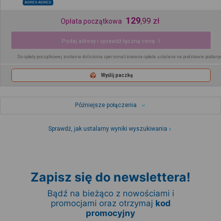
ADRES-ADRES
129
,
99
zł
Opłata początkowa
Podaj adresy i sprawdź łączną cenę
Do opłaty początkowej zostanie doliczona spersonalizowana opłata ustalana na podstawie podany
Wyślij paczkę
Późniejsze połączenia
Sprawdź, jak ustalamy wyniki wyszukiwania
Zapisz się do newslettera!
Bądź na bieżąco z nowościami i
promocjami oraz otrzymaj
kod
promocyjny