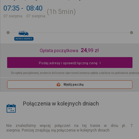
07:35
08:40
1h
5min
07 sierpnia
07 sierpnia
ADRES-ADRES
24
,
99
zł
Opłata początkowa
Podaj adresy i sprawdź łączną cenę
Do opłaty początkowej zostanie doliczona spersonalizowana opłata ustalana na podstawie podany
Wyślij paczkę
Połączenia w kolejnych dniach
Nie znaleźliśmy więcej połączeń na tej trasie w dniu pt.. 7
sierpnia. Poniżej znajdują się połączenia w kolejnych dniach