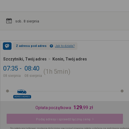
sob.. 8 sierpnia
Z adresu pod adres
Jak to działa?
Szczytniki, Twój adres
Konin, Twój adres
07:35
08:40
1h
5min
08 sierpnia
08 sierpnia
ADRES-ADRES
129
,
99
zł
Opłata początkowa
Podaj adresy i sprawdź łączną cenę
Do opłaty początkowej zostanie doliczona spersonalizowana opłata ustalana na podstawie podany