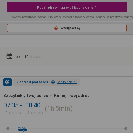
Podaj adresy i sprawdź łączną cenę
Do opłaty początkowej zostanie doliczona spersonalizowana opłata ustalana na podstawie podany
Wyślij paczkę
pon.. 10 sierpnia
Z adresu pod adres
Jak to działa?
Szczytniki, Twój adres
Konin, Twój adres
07:35
08:40
1h
5min
10 sierpnia
10 sierpnia