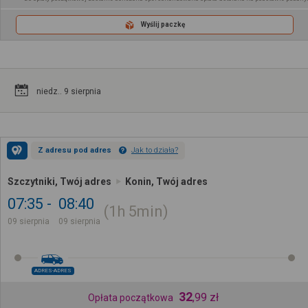
Wyślij paczkę
niedz.. 9 sierpnia
Z adresu pod adres
Jak to działa?
Szczytniki, Twój adres
Konin, Twój adres
07:35
08:40
1h
5min
09 sierpnia
09 sierpnia
ADRES-ADRES
32
,
99
zł
Opłata początkowa