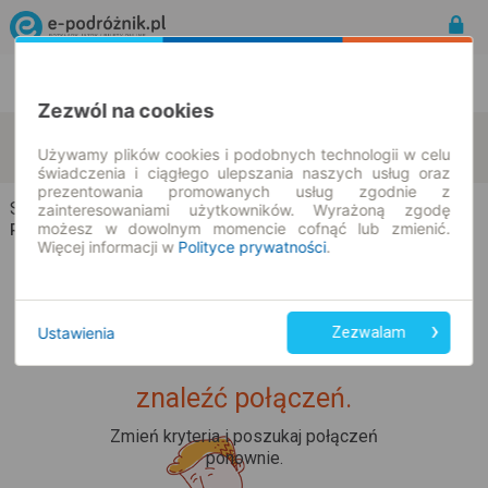
Rozkład Jazdy | Bilety
Bilety okresowe
Zezwól na cookies
Szczerbin
Dębowo
zmień kryteria
Używamy plików cookies i podobnych technologii w celu
07.08.2026 | -- : --
świadczenia i ciągłego ulepszania naszych usług oraz
prezentowania promowanych usług zgodnie z
Szczerbin → Dębowo
zainteresowaniami użytkowników. Wyrażoną zgodę
możesz w dowolnym momencie cofnąć lub zmienić.
Rozkład jazdy i bilety
Więcej informacji w
Polityce prywatności
.
Ustawienia
Zezwalam
Upss... Nie udało nam się
znaleźć połączeń.
Zmień kryteria i poszukaj połączeń
ponownie.