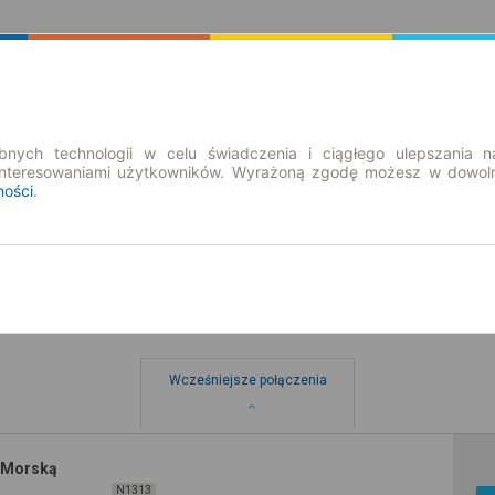
Rozkład Jazdy | Bilety
Bilety okresowe
nych technologii w celu świadczenia i ciągłego ulepszania n
interesowaniami użytkowników. Wyrażoną zgodę możesz w dowoln
ności
.
Wcześniejsze połączenia
. Morską
N1313