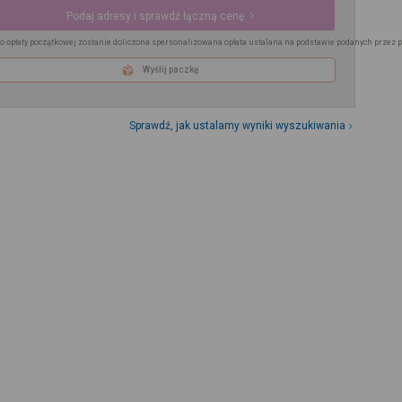
Podaj adresy i sprawdź łączną cenę
o opłaty początkowej zostanie doliczona spersonalizowana opłata ustalana na podstawie podanych przez 
Wyślij paczkę
Sprawdź, jak ustalamy wyniki wyszukiwania