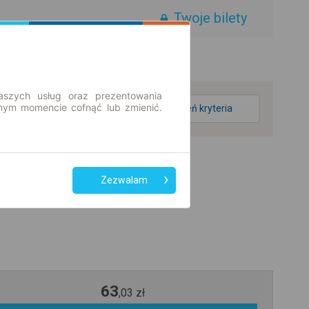
Twoje bilety
aszych usług oraz prezentowania
ym momencie cofnąć lub zmienić.
zmień kryteria
Zezwalam
63
,
03
zł