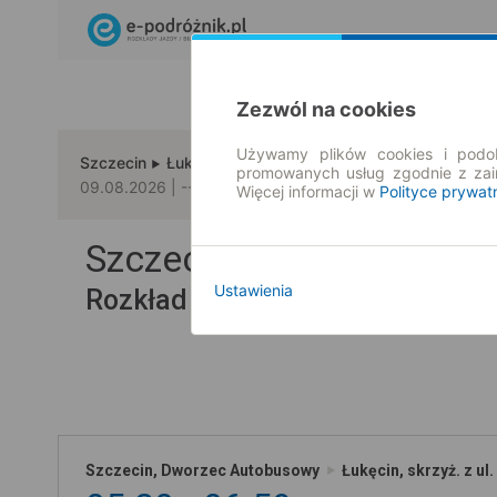
Zezwól na cookies
Używamy plików cookies i podob
Szczecin
Łukęcin
promowanych usług zgodnie z za
09.08.2026 | -- : --
Więcej informacji w
Polityce prywat
Szczecin → Łukęcin
Ustawienia
Rozkład jazdy i bilety
Szczecin, Dworzec Autobusowy
Łukęcin, skrzyż. z ul