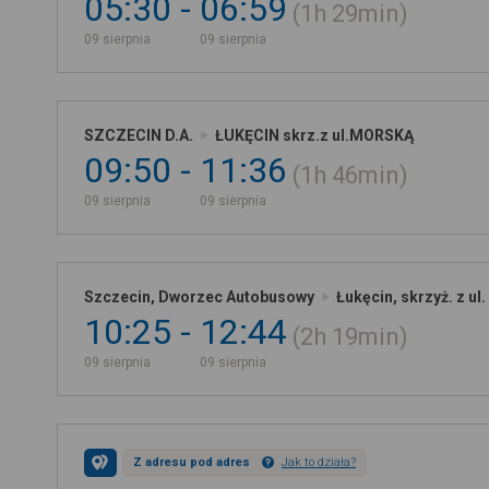
05:30
06:59
1h
29min
09 sierpnia
09 sierpnia
SZCZECIN D.A.
ŁUKĘCIN skrz.z ul.MORSKĄ
09:50
11:36
1h
46min
09 sierpnia
09 sierpnia
Szczecin, Dworzec Autobusowy
Łukęcin, skrzyż. z ul
10:25
12:44
2h
19min
09 sierpnia
09 sierpnia
Z adresu pod adres
Jak to działa?