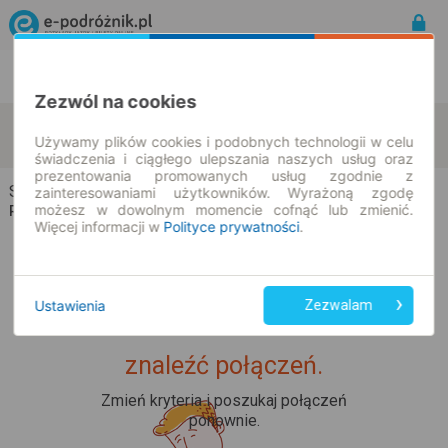
Rozkład Jazdy | Bilety
Bilety okresowe
Zezwól na cookies
Szadłowice
Bystrzyca
zmień kryteria
Używamy plików cookies i podobnych technologii w celu
08.08.2026 | -- : --
świadczenia i ciągłego ulepszania naszych usług oraz
prezentowania promowanych usług zgodnie z
Szadłowice → Bystrzyca
zainteresowaniami użytkowników. Wyrażoną zgodę
możesz w dowolnym momencie cofnąć lub zmienić.
Rozkład jazdy i bilety
Więcej informacji w
Polityce prywatności
.
Ustawienia
Zezwalam
Upss... Nie udało nam się
znaleźć połączeń.
Zmień kryteria i poszukaj połączeń
ponownie.