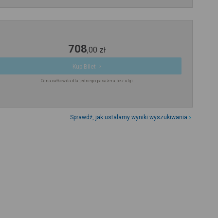
708
,
00
zł
Kup Bilet
Cena całkowita dla jednego pasażera bez ulgi
Sprawdź, jak ustalamy wyniki wyszukiwania