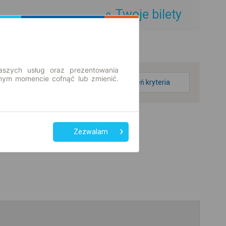
Twoje bilety
aszych usług oraz prezentowania
ym momencie cofnąć lub zmienić.
zmień kryteria
Zezwalam