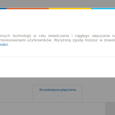
Rozkład Jazdy | Bilety
Bilety okresowe
nych technologii w celu świadczenia i ciągłego ulepszania n
interesowaniami użytkowników. Wyrażoną zgodę możesz w dowoln
ności
.
Wcześniejsze połączenia