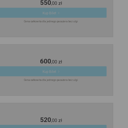
550
,
00
zł
Kup Bilet
Cena całkowita dla jednego pasażera bez ulgi
600
,
00
zł
Kup Bilet
Cena całkowita dla jednego pasażera bez ulgi
520
,
00
zł