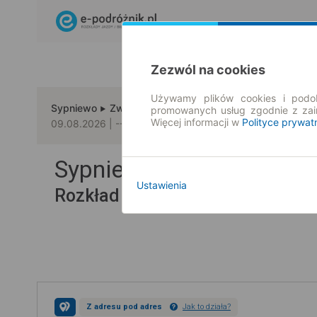
Zezwól na cookies
Używamy plików cookies i podob
Sypniewo
Zwickau
promowanych usług zgodnie z za
Więcej informacji w
Polityce prywat
09.08.2026 | -- : --
Sypniewo → Zwickau
Ustawienia
Rozkład jazdy i bilety
Z adresu pod adres
Jak to działa?