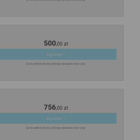
500
,
00
zł
Kup Bilet
Cena całkowita dla jednego pasażera bez ulgi
756
,
00
zł
Kup Bilet
Cena całkowita dla jednego pasażera bez ulgi