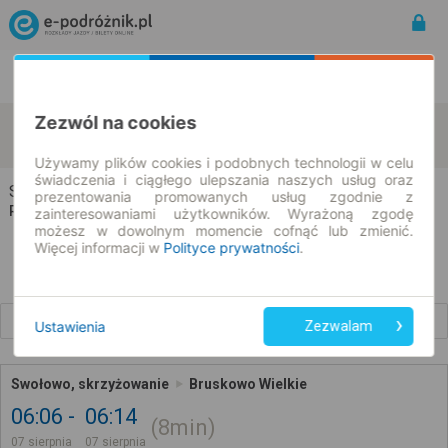
Rozkład Jazdy | Bilety
Bilety okresowe
Zezwól na cookies
Swołowo
Bruskowo Wielkie
zmień kryteria
07.08.2026 | -- : --
Używamy plików cookies i podobnych technologii w celu
świadczenia i ciągłego ulepszania naszych usług oraz
Swołowo → Bruskowo Wielkie
prezentowania promowanych usług zgodnie z
Rozkład jazdy i bilety
zainteresowaniami użytkowników. Wyrażoną zgodę
możesz w dowolnym momencie cofnąć lub zmienić.
Więcej informacji w
Polityce prywatności
.
Wcześniejsze połączenia
Ustawienia
Zezwalam
Swołowo, skrzyżowanie
Bruskowo Wielkie
06:06
06:14
8min
07 sierpnia
07 sierpnia