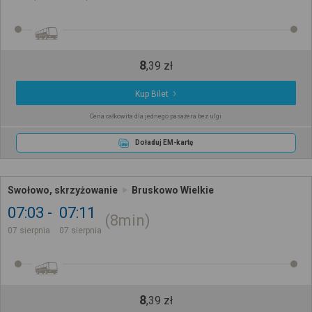
8
,
39
zł
Kup Bilet
Cena całkowita dla jednego pasażera bez ulgi
Doładuj EM-kartę
Swołowo, skrzyżowanie
Bruskowo Wielkie
07:03
07:11
8min
07 sierpnia
07 sierpnia
8
,
39
zł