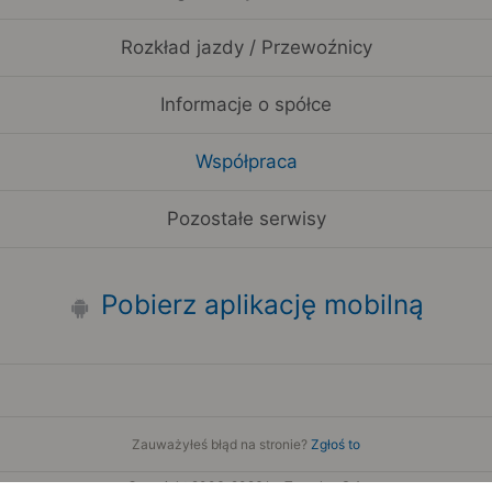
Rozkład jazdy / Przewoźnicy
Informacje o spółce
Współpraca
Pozostałe serwisy
Pobierz aplikację mobilną
Zauważyłeś błąd na stronie?
Zgłoś to
Copyright 2006-2026 by Teroplan S.A.