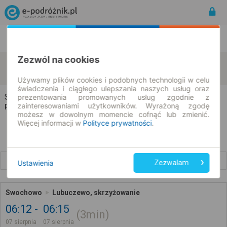
Rozkład Jazdy | Bilety
Bilety okresowe
Zezwól na cookies
Swochowo
Lubuczewo
zmień kryteria
07.08.2026 | -- : --
Używamy plików cookies i podobnych technologii w celu
świadczenia i ciągłego ulepszania naszych usług oraz
Swochowo → Lubuczewo
prezentowania promowanych usług zgodnie z
zainteresowaniami użytkowników. Wyrażoną zgodę
Rozkład jazdy i bilety
możesz w dowolnym momencie cofnąć lub zmienić.
Więcej informacji w
Polityce prywatności
.
Wcześniejsze połączenia
Ustawienia
Zezwalam
Swochowo
Lubuczewo, skrzyżowanie
06:12
06:15
3min
07 sierpnia
07 sierpnia