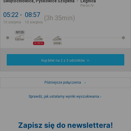
Świętochłowice, Pyskowice Szopena
Legnica
Peron IV
05:22
08:57
3h
35min
10 sierpnia
10 sierpnia
M105
IC 3816
OSOB.
Kup bilet na 2 z 3 odcinków
Późniejsze połączenia
Sprawdź, jak ustalamy wyniki wyszukiwania
Zapisz się do newslettera!