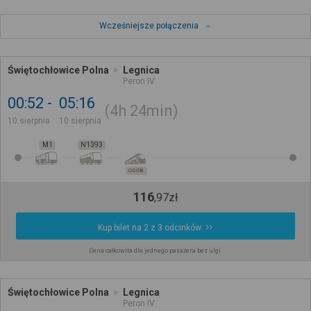
Wcześniejsze połączenia
Świętochłowice Polna
Legnica
Peron IV
00:52
05:16
4h
24min
10 sierpnia
10 sierpnia
M1
N1393
OSOB.
116
,
97
zł
Kup bilet na 2 z 3 odcinków
Cena całkowita dla jednego pasażera bez ulgi
Świętochłowice Polna
Legnica
Peron IV