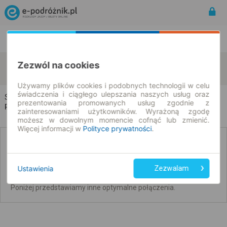
Rozkład Jazdy | Bilety
Bilety okresowe
Świętochłowice
Legnica
Zezwól na cookies
zmień kryteria
10.08.2026 | -- : --
Używamy plików cookies i podobnych technologii w celu
świadczenia i ciągłego ulepszania naszych usług oraz
Świętochłowice → Legnica
prezentowania promowanych usług zgodnie z
Rozkład jazdy i bilety
zainteresowaniami użytkowników. Wyrażoną zgodę
możesz w dowolnym momencie cofnąć lub zmienić.
Więcej informacji w
Polityce prywatności
.
Brak połączeń bezpośrednich. Sprawdź
połączenia z przesiadkami.
Ustawienia
Zezwalam
Nie udało się wyszukać połączeń bez przesiadek na ten dzień.
Poniżej przedstawiamy inne optymalne połączenia.