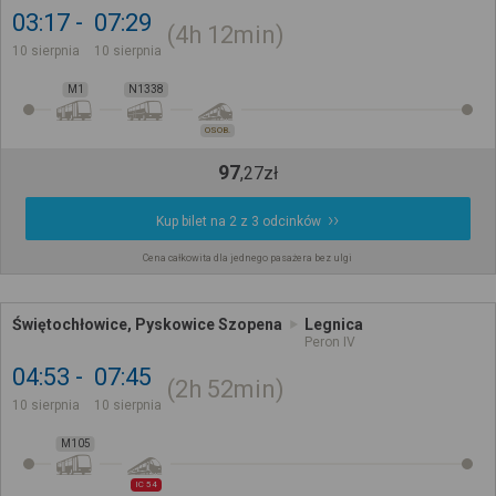
03:17
07:29
4h
12min
10 sierpnia
10 sierpnia
M1
N1338
OSOB.
97
,
27
zł
Kup bilet na 2 z 3 odcinków
Cena całkowita dla jednego pasażera bez ulgi
Świętochłowice, Pyskowice Szopena
Legnica
Peron IV
04:53
07:45
2h
52min
10 sierpnia
10 sierpnia
M105
IC 54