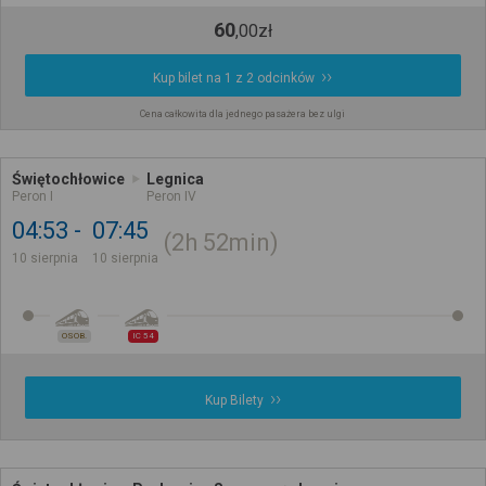
60
,
00
zł
Kup bilet na 1 z 2 odcinków
Cena całkowita dla jednego pasażera bez ulgi
Świętochłowice
Legnica
Peron I
Peron IV
04:53
07:45
2h
52min
10 sierpnia
10 sierpnia
OSOB.
IC 54
Kup Bilety