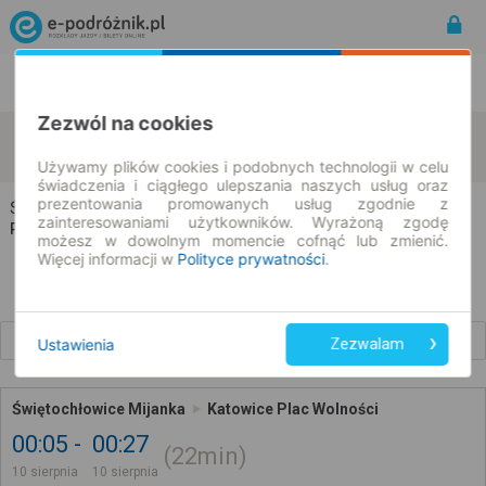
Rozkład Jazdy | Bilety
Bilety okresowe
Zezwól na cookies
Świętochłowice
Katowice
zmień kryteria
10.08.2026 | -- : --
Używamy plików cookies i podobnych technologii w celu
świadczenia i ciągłego ulepszania naszych usług oraz
prezentowania promowanych usług zgodnie z
Świętochłowice → Katowice
zainteresowaniami użytkowników. Wyrażoną zgodę
Rozkład jazdy i bilety
możesz w dowolnym momencie cofnąć lub zmienić.
Więcej informacji w
Polityce prywatności
.
Wcześniejsze połączenia
Ustawienia
Zezwalam
Świętochłowice Mijanka
Katowice Plac Wolności
00:05
00:27
22min
10 sierpnia
10 sierpnia