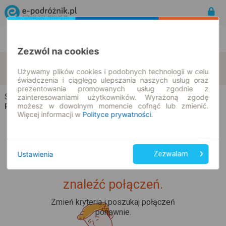
Rozkład Jazdy | Bilety
Bilety okresowe
Zezwól na cookies
Świerki
Krotoszyn
zmień kryteria
Używamy plików cookies i podobnych technologii w celu
10.08.2026 | -- : --
świadczenia i ciągłego ulepszania naszych usług oraz
prezentowania promowanych usług zgodnie z
Świerki → Krotoszyn
zainteresowaniami użytkowników. Wyrażoną zgodę
możesz w dowolnym momencie cofnąć lub zmienić.
Rozkład jazdy i bilety
Więcej informacji w
Polityce prywatności
.
Ustawienia
Zezwalam
Upss... Nie udało nam się
znaleźć połączeń.
Zmień kryteria i poszukaj połączeń
ponownie.