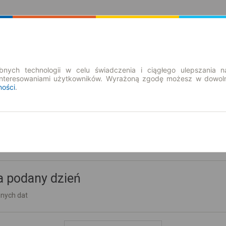
Rozkład Jazdy | Bilety
Bilety okresowe
nych technologii w celu świadczenia i ciągłego ulepszania n
interesowaniami użytkowników. Wyrażoną zgodę możesz w dowoln
ności
.
ów Gościnny
a podany dzień
nnych dat