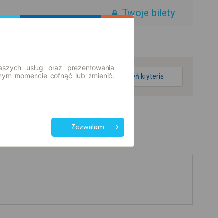
Twoje bilety
aszych usług oraz prezentowania
ym momencie cofnąć lub zmienić.
zmień kryteria
Zezwalam