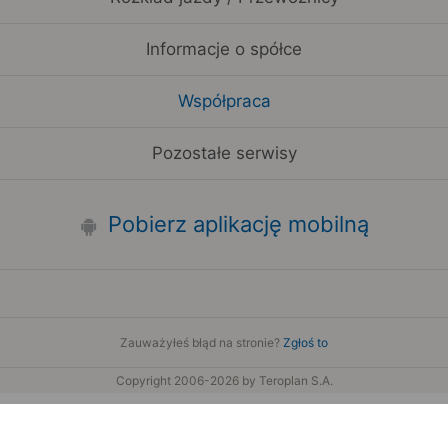
Informacje o spółce
Współpraca
Pozostałe serwisy
Pobierz aplikację mobilną
Zauważyłeś błąd na stronie?
Zgłoś to
Copyright 2006-2026 by Teroplan S.A.
wis używa danych GeoLite2 stworzonych przez firmę MaxMind
www.maxmind.