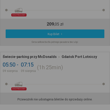
EKSPRESOWY
209
,
05
zł
Kup Bilet
Cena całkowita dla jednego pasażera bez ulgi
Świecie-parking przy McDonalds
Gdańsk Port Lotniczy
05:50
07:15
1h
25min
09 sierpnia
09 sierpnia
EKSPRESOWY
Przewoźnik nie udostępnia biletów do sprzedaży online.