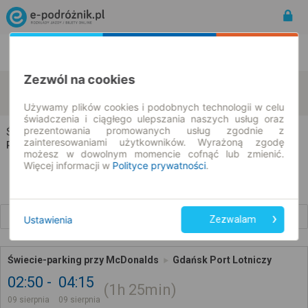
Rozkład Jazdy | Bilety
Bilety okresowe
Zezwól na cookies
Świecie
Gdańsk
zmień kryteria
09.08.2026 | -- : --
Używamy plików cookies i podobnych technologii w celu
świadczenia i ciągłego ulepszania naszych usług oraz
prezentowania promowanych usług zgodnie z
Świecie → Gdańsk
zainteresowaniami użytkowników. Wyrażoną zgodę
Rozkład jazdy i bilety
możesz w dowolnym momencie cofnąć lub zmienić.
Więcej informacji w
Polityce prywatności
.
Wcześniejsze połączenia
Ustawienia
Zezwalam
Świecie-parking przy McDonalds
Gdańsk Port Lotniczy
02:50
04:15
1h
25min
09 sierpnia
09 sierpnia