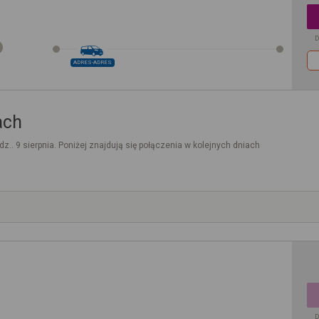
D
ADRES-ADRES
ach
dz.. 9 sierpnia. Poniżej znajdują się połączenia w kolejnych dniach
D