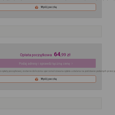
Wyślij paczkę
64
,
99
zł
Opłata początkowa
Podaj adresy i sprawdź łączną cenę
o opłaty początkowej zostanie doliczona spersonalizowana opłata ustalana na podstawie podanych przez 
Wyślij paczkę