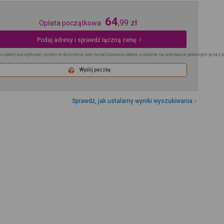
64
,
99
zł
Opłata początkowa
Podaj adresy i sprawdź łączną cenę
o opłaty początkowej zostanie doliczona spersonalizowana opłata ustalana na podstawie podanych przez 
Wyślij paczkę
Sprawdź, jak ustalamy wyniki wyszukiwania