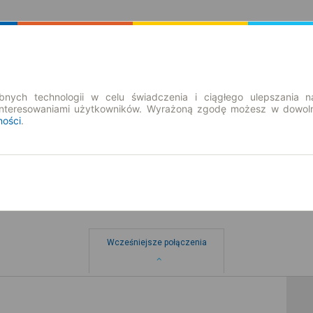
Rozkład Jazdy | Bilety
Bilety okresowe
nych technologii w celu świadczenia i ciągłego ulepszania n
interesowaniami użytkowników. Wyrażoną zgodę możesz w dowoln
ności
.
Wcześniejsze połączenia