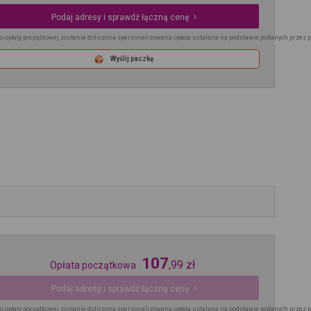
Podaj adresy i sprawdź łączną cenę
o opłaty początkowej zostanie doliczona spersonalizowana opłata ustalana na podstawie podanych przez 
Wyślij paczkę
107
,
99
zł
Opłata początkowa
Podaj adresy i sprawdź łączną cenę
o opłaty początkowej zostanie doliczona spersonalizowana opłata ustalana na podstawie podanych przez 