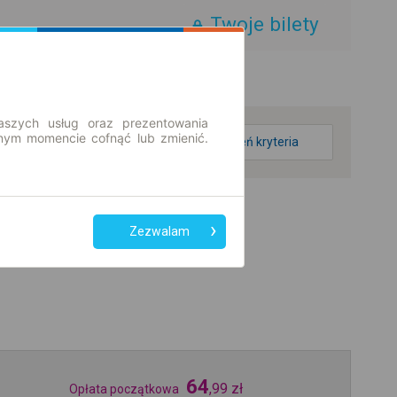
Twoje bilety
aszych usług oraz prezentowania
ym momencie cofnąć lub zmienić.
zmień kryteria
Zezwalam
64
,
99
zł
Opłata początkowa