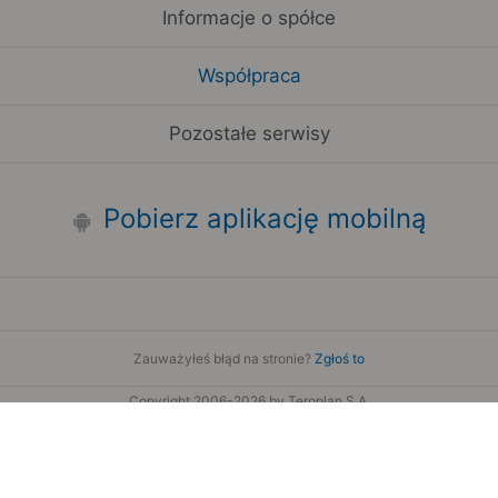
Informacje o spółce
Współpraca
Pozostałe serwisy
Pobierz aplikację mobilną
Zauważyłeś błąd na stronie?
Zgłoś to
Copyright 2006-2026 by Teroplan S.A.
Serwis używa danych GeoLite2 stworzonych przez firmę
MaxMind
www.maxmind.com