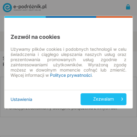
Rozkład Jazdy | Bilety
Bilety okresowe
Zezwól na cookies
Sulmów
Wola Tłomakowa
zmień kryteria
08.08.2026 | -- : --
Używamy plików cookies i podobnych technologii w celu
świadczenia i ciągłego ulepszania naszych usług oraz
Sulmów → Wola Tłomakowa
prezentowania promowanych usług zgodnie z
Rozkład jazdy i bilety
zainteresowaniami użytkowników. Wyrażoną zgodę
możesz w dowolnym momencie cofnąć lub zmienić.
Więcej informacji w
Polityce prywatności
.
Nie znaleźliśmy połączeń na podany dzień
Ustawienia
Zezwalam
Poniżej przedstawiamy dostępne połączenia z innych dat