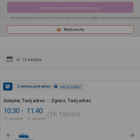
Podaj adresy i sprawdź łączną cenę
Do opłaty początkowej zostanie doliczona spersonalizowana opłata ustalana na podstawie podany
Wyślij paczkę
śr.. 12 sierpnia
Z adresu pod adres
Jak to działa?
Sulejów, Twój adres
Zgierz, Twój adres
10:30
11:40
1h
10min
12 sierpnia
12 sierpnia