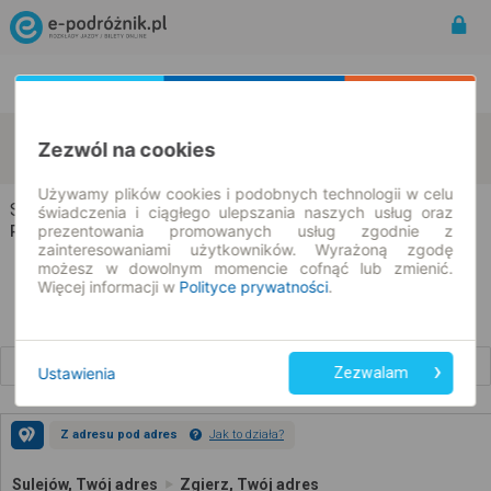
Rozkład Jazdy | Bilety
Bilety okresowe
Sulejów
Zgierz
Zezwól na cookies
zmień kryteria
09.08.2026 | -- : --
Używamy plików cookies i podobnych technologii w celu
Sulejów → Zgierz
świadczenia i ciągłego ulepszania naszych usług oraz
prezentowania promowanych usług zgodnie z
Rozkład jazdy i bilety
zainteresowaniami użytkowników. Wyrażoną zgodę
możesz w dowolnym momencie cofnąć lub zmienić.
Więcej informacji w
Polityce prywatności
.
Wcześniejsze połączenia
Ustawienia
Zezwalam
Z adresu pod adres
Jak to działa?
Sulejów, Twój adres
Zgierz, Twój adres