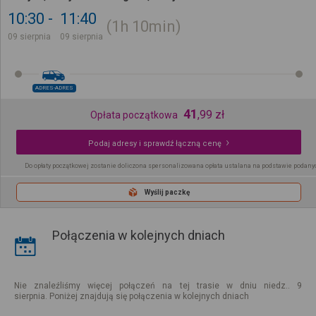
10:30
11:40
1h
10min
09 sierpnia
09 sierpnia
ADRES-ADRES
41
,
99
zł
Opłata początkowa
Podaj adresy i sprawdź łączną cenę
Do opłaty początkowej zostanie doliczona spersonalizowana opłata ustalana na podstawie podany
Wyślij paczkę
Połączenia w kolejnych dniach
Nie znaleźliśmy więcej połączeń na tej trasie w dniu niedz.. 9
sierpnia. Poniżej znajdują się połączenia w kolejnych dniach