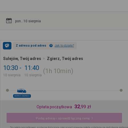
pon.. 10 sierpnia
Z adresu pod adres
Jak to działa?
Sulejów, Twój adres
Zgierz, Twój adres
10:30
11:40
1h
10min
10 sierpnia
10 sierpnia
ADRES-ADRES
32
,
99
zł
Opłata początkowa
Podaj adresy i sprawdź łączną cenę
Do opłaty początkowej zostanie doliczona spersonalizowana opłata ustalana na podstawie podany