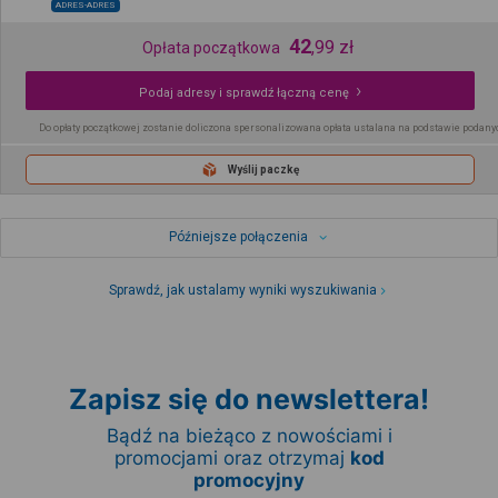
ADRES-ADRES
42
,
99
zł
Opłata początkowa
Podaj adresy i sprawdź łączną cenę
Do opłaty początkowej zostanie doliczona spersonalizowana opłata ustalana na podstawie podany
Wyślij paczkę
Późniejsze połączenia
Sprawdź, jak ustalamy wyniki wyszukiwania
Zapisz się do newslettera!
Bądź na bieżąco z nowościami i
promocjami oraz otrzymaj
kod
promocyjny