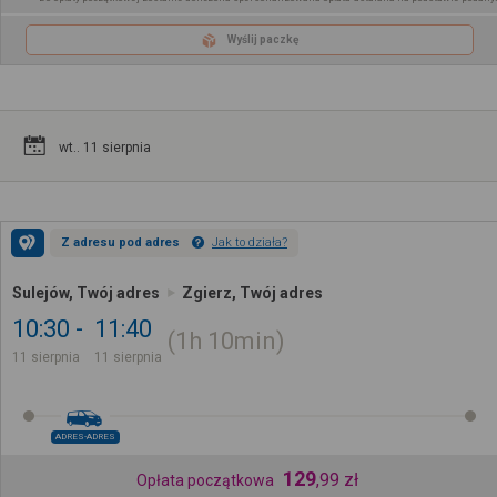
Wyślij paczkę
wt.. 11 sierpnia
Z adresu pod adres
Jak to działa?
Sulejów, Twój adres
Zgierz, Twój adres
10:30
11:40
1h
10min
11 sierpnia
11 sierpnia
ADRES-ADRES
129
,
99
zł
Opłata początkowa